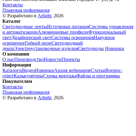
Контакты
Правовая информация
© Разработано в
Arlight
, 2026
Каталог
Светодиодные ленты
Источники питания
Системы управления
и автоматизации
Алюминиевые профили
Функциональный
свет
Дизайнерский свет
Системы освещения
Наружное
освещение
Гибкий неон
Светодиодный
декор
Электроустановочные изделия
Светодиоды
Новинки
О компании
О нас
Производство
Новости
Проекты
Информация
Каталоги
Видео
Новинки
Архив вебинаров
Статьи
Вопрос-
ответ
Калькуляторы
Схемы монтажа
Файлы и программы
Покупателям
Контакты
Правовая информация
© Разработано в
Arlight
, 2026