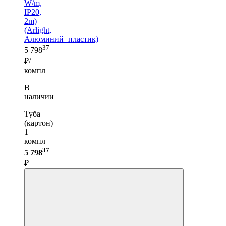
W/m,
IP20,
2m)
(Arlight,
Алюминий+пластик)
37
5 798
₽/
компл
В
наличии
Туба
(картон)
1
компл —
37
5 798
₽