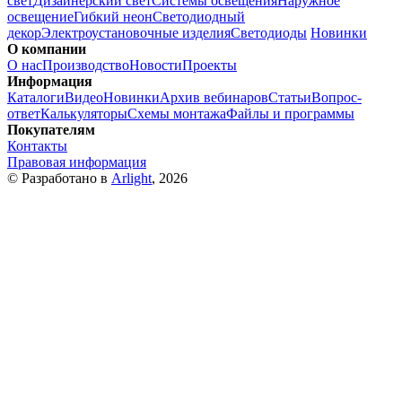
свет
Дизайнерский свет
Системы освещения
Наружное
освещение
Гибкий неон
Светодиодный
декор
Электроустановочные изделия
Светодиоды
Новинки
О компании
О нас
Производство
Новости
Проекты
Информация
Каталоги
Видео
Новинки
Архив вебинаров
Статьи
Вопрос-
ответ
Калькуляторы
Схемы монтажа
Файлы и программы
Покупателям
Контакты
Правовая информация
© Разработано в
Arlight
, 2026