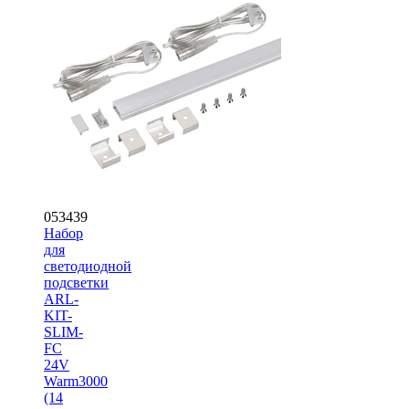
053439
Набор
для
светодиодной
подсветки
ARL-
KIT-
SLIM-
FC
24V
Warm3000
(14