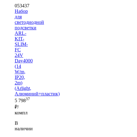
053437
Набор
для
светодиодной
подсветки
ARL-
KIT-
SLIM-
FC
24V
Day4000
(14
W/m,
IP20,
2m)
(Arlight,
Алюминий+пластик)
37
5 798
₽/
компл
В
наличии