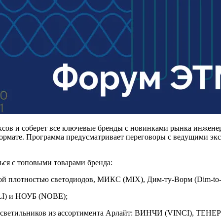
сов и соберет все ключевые бренды с новинками рынка инжене
рмате. Программа предусматривает переговоры с ведущими экс
ься с топовыми товарами бренда:
й плотностью светодиодов, МИКС (MIX), Дим-ту-Ворм (Dim-to-W
I) и НОУБ (NOBE);
 светильников из ассортимента Арлайт: ВИНЧИ (VINCI), ТЕ