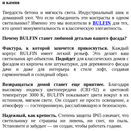
и камня
Твердость бетона и мягкость света. Индустриальный шик и
домашний уют. Что если объединить эти контрасты в одном
светильнике? Именно это мы воплотили в
BULFIN
для тех,
кто ценит монументальность и классическую элегантность.
Почему BULFIN станет любимой деталью вашего фасада?
Фактура, к которой захочется прикоснуться.
Каждый
корпус BULFIN имеет легкий рельеф. Это делает ваш
светильник арт-объектом.
Подойдет
для классических домов с
фасадом из кирпича или штукатурки, для деревянного фасада
дачи и даже для интерьера в стиле лофт, создавая
гармоничный и солидный образ.
Возвращаться домой станет еще приятнее.
Благодаря
высокому индексу цветопередачи (CRI>92) и цветовой
температуре 3000 K, BULFIN показывает цвета вокруг в их
истинном, мягком свете. Он создает не просто освещение, а
атмосферу — гостеприимную, расслабляющую и безопасную.
Надежный, как крепость.
Степень защиты IP65 означает, что
светильнику не страшны ни ливень, ни снег, ни пыль.
Установите и забудьте — он создан, чтобы работать годами.