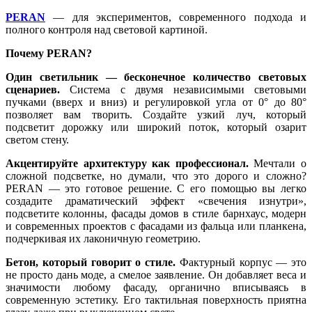
PERAN
— для экспериментов, современного подхода и
полного контроля над световой картиной.
Почему PERAN?
Один светильник — бесконечное количество световых
сценариев.
Система с двумя независимыми световыми
пучками (вверх и вниз) и регулировкой угла от 0° до 80°
позволяет вам творить. Создайте узкий луч, который
подсветит дорожку или широкий поток, который озарит
светом стену.
Акцентируйте архитектуру как профессионал.
Мечтали о
сложной подсветке, но думали, что это дорого и сложно?
PERAN — это готовое решение. С его помощью вы легко
создадите драматический эффект «свечения изнутри»,
подсветите колонны, фасады домов в стиле барнхаус, модерн
и современных проектов с фасадами из фальца или планкена,
подчеркивая их лаконичную геометрию.
Бетон, который говорит о стиле.
Фактурный корпус — это
не просто дань моде, а смелое заявление. Он добавляет веса и
значимости любому фасаду, органично вписываясь в
современную эстетику. Его тактильная поверхность приятна