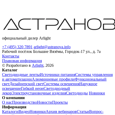
официальный дилер Arlight
+7 (495) 320 7891
arlight@astranova.info
Рабочий посёлок Большие Вязёмы, Городок-17 ул., д. 7а
Контакты
Правовая информация
© Разработано в
Arlight
, 2026
Каталог
Светодиодные ленты
Источники питания
Системы управления
и автоматизации
Алюминиевые профили
Функциональный
свет
Дизайнерский свет
Системы освещения
Наружное
освещение
Гибкий неон
Светодиодный
декор
Электроустановочные изделия
Светодиоды
Новинки
О компании
О нас
Производство
Новости
Проекты
Информация
Каталоги
Видео
Новинки
Архив вебинаров
Статьи
Вопрос-