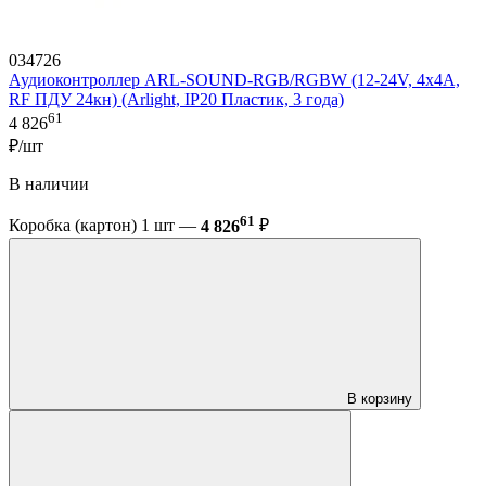
034726
Аудиоконтроллер ARL-SOUND-RGB/RGBW (12-24V, 4x4A,
RF ПДУ 24кн) (Arlight, IP20 Пластик, 3 года)
61
4 826
₽/шт
В наличии
61
Коробка (картон) 1 шт —
4 826
₽
В корзину