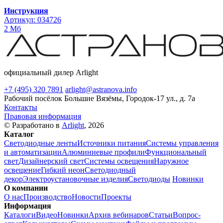
Инструкция
Артикул: 034726
2 Мб
официальный дилер Arlight
+7 (495) 320 7891
arlight@astranova.info
Рабочий посёлок Большие Вязёмы, Городок-17 ул., д. 7а
Контакты
Правовая информация
© Разработано в
Arlight
, 2026
Каталог
Светодиодные ленты
Источники питания
Системы управления
и автоматизации
Алюминиевые профили
Функциональный
свет
Дизайнерский свет
Системы освещения
Наружное
освещение
Гибкий неон
Светодиодный
декор
Электроустановочные изделия
Светодиоды
Новинки
О компании
О нас
Производство
Новости
Проекты
Информация
Каталоги
Видео
Новинки
Архив вебинаров
Статьи
Вопрос-