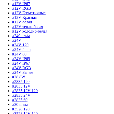
#12V IP67
#12V RGB
#12V Герметичные
#12V Красная
#12V белая
#12V тепло-белая
#12V холодно-белая
#240 шт/м
#24V
#24V 120
#24V 5mm
#24V 60
#24V IP65
#24V IP67
#24V RGB
#24V Белые
#28,8W
#2835 120
#2835 12V
#2835 12V 120
#2835 24V
#2835 60
#30 шт/м
#3528 120
#3528 12V 120