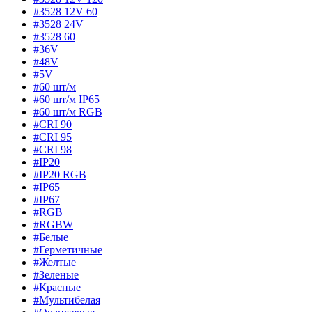
#3528 12V 60
#3528 24V
#3528 60
#36V
#48V
#5V
#60 шт/м
#60 шт/м IP65
#60 шт/м RGB
#CRI 90
#CRI 95
#CRI 98
#IP20
#IP20 RGB
#IP65
#IP67
#RGB
#RGBW
#Белые
#Герметичные
#Желтые
#Зеленые
#Красные
#Мультибелая