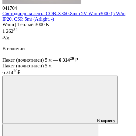
041704
Светодиодная лента COB-X360-8mm 5V Warm3000 (5 W/m,
IP20, CSP, 5m) (Arlight, -)
Warm | Тёплый 3000 K
84
1 262
₽/м
В наличии
20
Пакет (полиэтилен) 5 м —
6 314
₽
Пакет (полиэтилен) 5 м
20
6 314
₽
В корзину