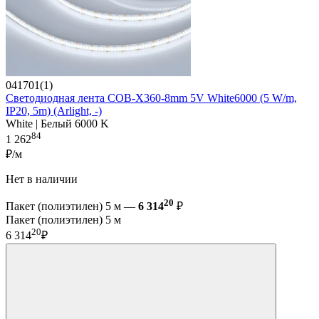
041701(1)
Светодиодная лента COB-X360-8mm 5V White6000 (5 W/m,
IP20, 5m) (Arlight, -)
White | Белый 6000 K
84
1 262
₽/м
Нет в наличии
20
Пакет (полиэтилен) 5 м —
6 314
₽
Пакет (полиэтилен) 5 м
20
6 314
₽