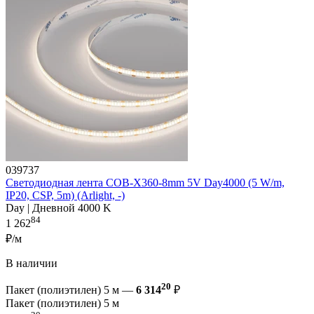
039737
Светодиодная лента COB-X360-8mm 5V Day4000 (5 W/m,
IP20, CSP, 5m) (Arlight, -)
Day | Дневной 4000 K
84
1 262
₽/м
В наличии
20
Пакет (полиэтилен) 5 м —
6 314
₽
Пакет (полиэтилен) 5 м