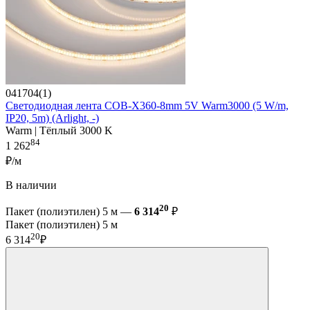
041704(1)
Светодиодная лента COB-X360-8mm 5V Warm3000 (5 W/m,
IP20, 5m) (Arlight, -)
Warm | Тёплый 3000 K
84
1 262
₽/м
В наличии
20
Пакет (полиэтилен) 5 м —
6 314
₽
Пакет (полиэтилен) 5 м
20
6 314
₽