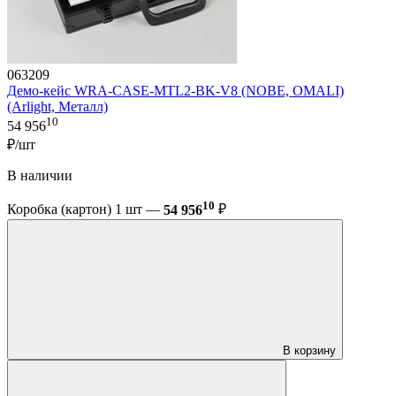
063209
Демо-кейс WRA-CASE-MTL2-BK-V8 (NOBE, OMALI)
(Arlight, Металл)
10
54 956
₽/шт
В наличии
10
Коробка (картон) 1 шт —
54 956
₽
В корзину