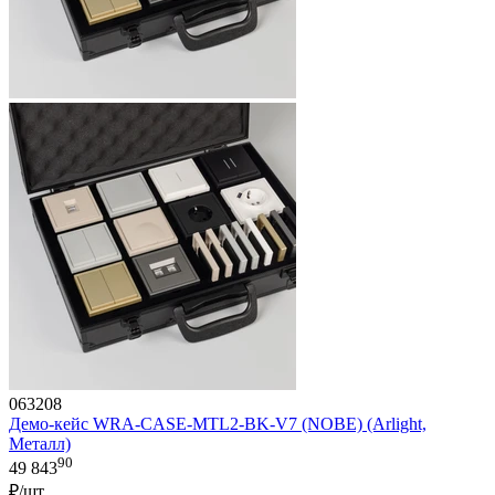
063208
Демо-кейс WRA-CASE-MTL2-BK-V7 (NOBE) (Arlight,
Металл)
90
49 843
₽/шт