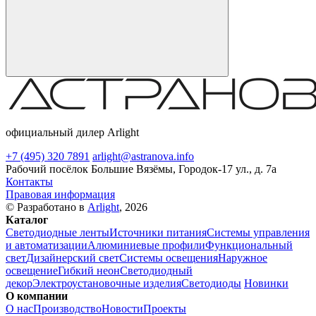
официальный дилер Arlight
+7 (495) 320 7891
arlight@astranova.info
Рабочий посёлок Большие Вязёмы, Городок-17 ул., д. 7а
Контакты
Правовая информация
© Разработано в
Arlight
, 2026
Каталог
Светодиодные ленты
Источники питания
Системы управления
и автоматизации
Алюминиевые профили
Функциональный
свет
Дизайнерский свет
Системы освещения
Наружное
освещение
Гибкий неон
Светодиодный
декор
Электроустановочные изделия
Светодиоды
Новинки
О компании
О нас
Производство
Новости
Проекты