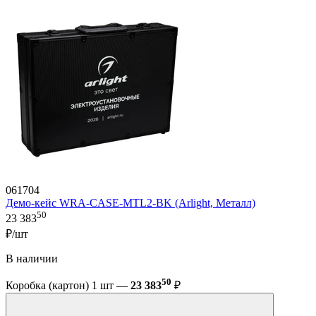
061704
Демо-кейс WRA-CASE-MTL2-BK (Arlight, Металл)
50
23 383
₽/шт
В наличии
50
Коробка (картон) 1 шт —
23 383
₽