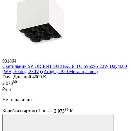
031864
Светильник SP-ORIENT-SURFACE-TC-S95x95-20W Day4000
(WH, 30 deg, 230V) (Arlight, IP20 Металл, 5 лет)
Day | Дневной 4000 K
80
2 073
₽/шт
Нет в наличии
80
Коробка (картон) 1 шт —
2 073
₽