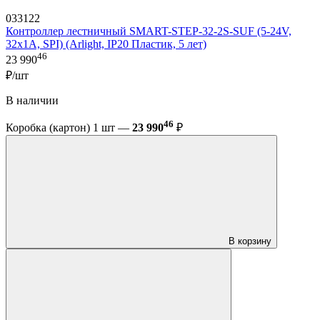
033122
Контроллер лестничный SMART-STEP-32-2S-SUF (5-24V,
32x1A, SPI) (Arlight, IP20 Пластик, 5 лет)
46
23 990
₽/шт
В наличии
46
Коробка (картон) 1 шт —
23 990
₽
В корзину