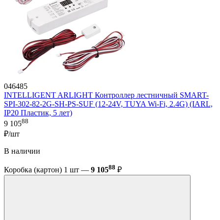
046485
INTELLIGENT ARLIGHT Контроллер лестничный SMART-
SPI-302-82-2G-SH-PS-SUF (12-24V, TUYA Wi-Fi, 2.4G) (IARL,
IP20 Пластик, 5 лет)
88
9 105
₽/шт
В наличии
88
Коробка (картон) 1 шт —
9 105
₽