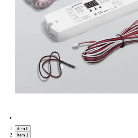
item 0
item 1