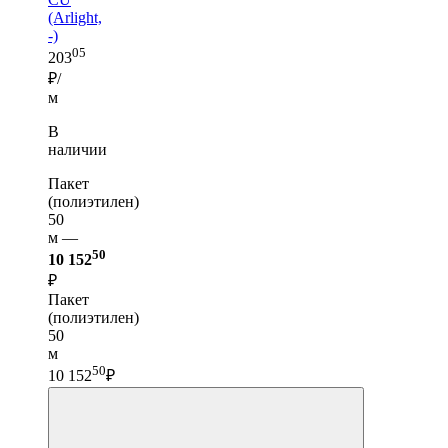
(Arlight,
-)
05
203
₽/
м
В
наличии
Пакет
(полиэтилен)
50
м —
50
10 152
₽
Пакет
(полиэтилен)
50
м
50
10 152
₽