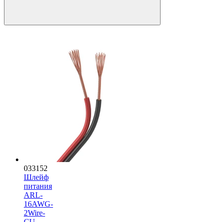
033152
Шлейф
питания
ARL-
16AWG-
2Wire-
CU