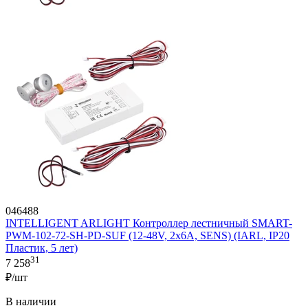
046488
INTELLIGENT ARLIGHT Контроллер лестничный SMART-
PWM-102-72-SH-PD-SUF (12-48V, 2x6A, SENS) (IARL, IP20
Пластик, 5 лет)
31
7 258
₽/шт
В наличии