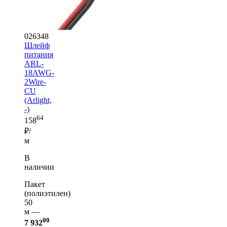
026348
Шлейф
питания
ARL-
18AWG-
2Wire-
CU
(Arlight,
-)
64
158
₽/
м
В
наличии
Пакет
(полиэтилен)
50
м —
00
7 932