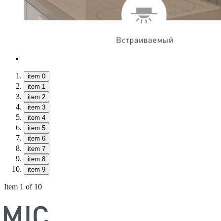
item 0
item 1
item 2
item 3
item 4
item 5
item 6
item 7
item 8
item 9
Item 1 of 10