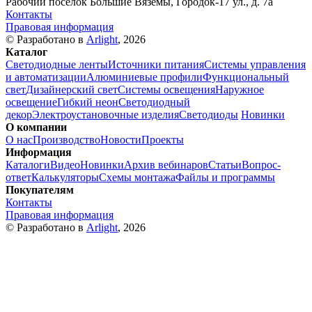
Рабочий посёлок Большие Вязёмы, Городок-17 ул., д. 7а
Контакты
Правовая информация
© Разработано в
Arlight
, 2026
Каталог
Светодиодные ленты
Источники питания
Системы управления
и автоматизации
Алюминиевые профили
Функциональный
свет
Дизайнерский свет
Системы освещения
Наружное
освещение
Гибкий неон
Светодиодный
декор
Электроустановочные изделия
Светодиоды
Новинки
О компании
О нас
Производство
Новости
Проекты
Информация
Каталоги
Видео
Новинки
Архив вебинаров
Статьи
Вопрос-
ответ
Калькуляторы
Схемы монтажа
Файлы и программы
Покупателям
Контакты
Правовая информация
© Разработано в
Arlight
, 2026