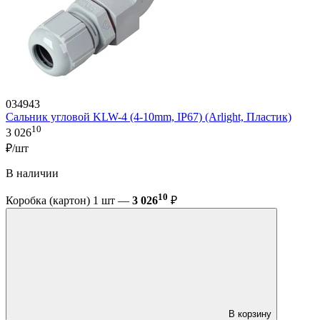
034943
Сальник угловой KLW-4 (4-10mm, IP67) (Arlight, Пластик)
10
3 026
₽/шт
В наличии
10
Коробка (картон) 1 шт —
3 026
₽
В корзину