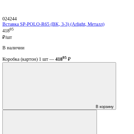
024244
Вставка SP-POLO-R65 (BK, 3-3) (Arlight, Металл)
95
418
₽/шт
В наличии
95
Коробка (картон) 1 шт —
418
₽
В корзину