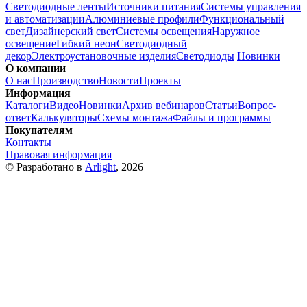
Светодиодные ленты
Источники питания
Системы управления
и автоматизации
Алюминиевые профили
Функциональный
свет
Дизайнерский свет
Системы освещения
Наружное
освещение
Гибкий неон
Светодиодный
декор
Электроустановочные изделия
Светодиоды
Новинки
О компании
О нас
Производство
Новости
Проекты
Информация
Каталоги
Видео
Новинки
Архив вебинаров
Статьи
Вопрос-
ответ
Калькуляторы
Схемы монтажа
Файлы и программы
Покупателям
Контакты
Правовая информация
© Разработано в
Arlight
, 2026