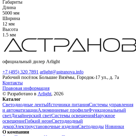
Габариты
Длина
5000 мм
Ширина
12 мм
Высота
1.5 мм
официальный дилер Arlight
+7 (495) 320 7891
arlight@astranova.info
Рабочий посёлок Большие Вязёмы, Городок-17 ул., д. 7а
Контакты
Правовая информация
© Разработано в
Arlight
, 2026
Каталог
Светодиодные ленты
Источники питания
Системы управления
и автоматизации
Алюминиевые профили
Функциональный
свет
Дизайнерский свет
Системы освещения
Наружное
освещение
Гибкий неон
Светодиодный
декор
Электроустановочные изделия
Светодиоды
Новинки
О компании