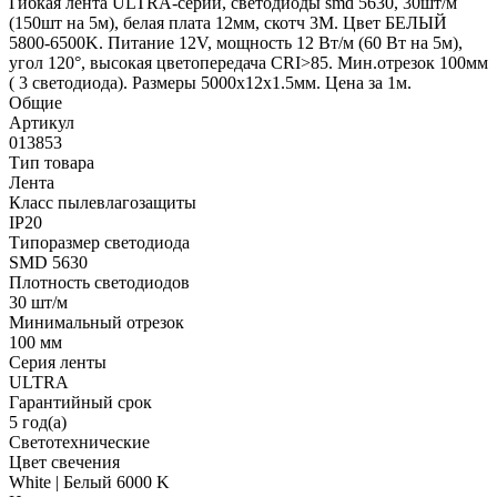
Гибкая лента ULTRA-серии, светодиоды smd 5630, 30шт/м
(150шт на 5м), белая плата 12мм, скотч 3М. Цвет БЕЛЫЙ
5800-6500K. Питание 12V, мощность 12 Вт/м (60 Вт на 5м),
угол 120°, высокая цветопередача CRI>85. Мин.отрезок 100мм
( 3 светодиода). Размеры 5000х12х1.5мм. Цена за 1м.
Общие
Артикул
013853
Тип товара
Лента
Класс пылевлагозащиты
IP20
Типоразмер светодиода
SMD 5630
Плотность светодиодов
30 шт/м
Минимальный отрезок
100 мм
Серия ленты
ULTRA
Гарантийный срок
5 год(а)
Светотехнические
Цвет свечения
White | Белый 6000 K