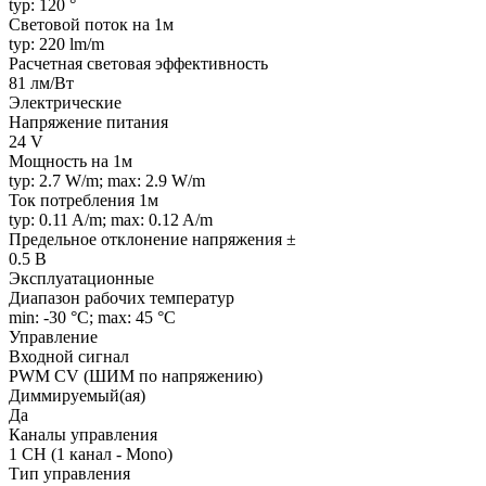
typ: 120 °
Световой поток на 1м
typ: 220 lm/m
Расчетная световая эффективность
81 лм/Вт
Электрические
Напряжение питания
24 V
Мощность на 1м
typ: 2.7 W/m; max: 2.9 W/m
Ток потребления 1м
typ: 0.11 A/m; max: 0.12 A/m
Предельное отклонение напряжения ±
0.5 В
Эксплуатационные
Диапазон рабочих температур
min: -30 °C; max: 45 °C
Управление
Входной сигнал
PWM СV (ШИМ по напряжению)
Диммируемый(ая)
Да
Каналы управления
1 CH (1 канал - Mono)
Тип управления