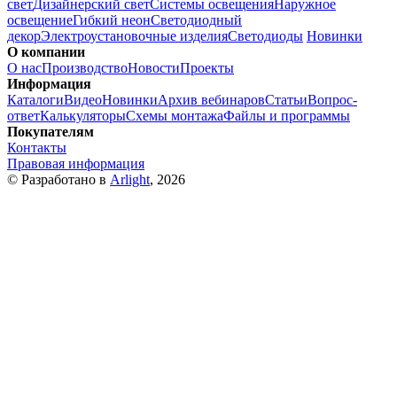
свет
Дизайнерский свет
Системы освещения
Наружное
освещение
Гибкий неон
Светодиодный
декор
Электроустановочные изделия
Светодиоды
Новинки
О компании
О нас
Производство
Новости
Проекты
Информация
Каталоги
Видео
Новинки
Архив вебинаров
Статьи
Вопрос-
ответ
Калькуляторы
Схемы монтажа
Файлы и программы
Покупателям
Контакты
Правовая информация
© Разработано в
Arlight
, 2026