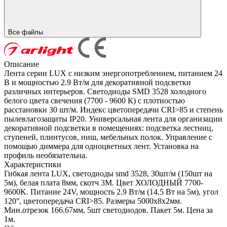
Все файлы
Описание
Лента серии LUX с низким энергопотреблением, питанием 24
В и мощностью 2.9 Вт/м для декоративной подсветки
различных интерьеров. Светодиоды SMD 3528 холодного
белого цвета свечения (7700 - 9600 К) с плотностью
расстановки 30 шт/м. Индекс цветопередачи CRI>85 и степень
пылевлагозащиты IP20. Универсальная лента для организации
декоративной подсветки в помещениях: подсветка лестниц,
ступеней, плинтусов, ниш, мебельных полок. Управление с
помощью диммера для одноцветных лент. Установка на
профиль необязательна.
Характеристики
Гибкая лента LUX, светодиоды smd 3528, 30шт/м (150шт на
5м), белая плата 8мм, скотч 3М. Цвет ХОЛОДНЫЙ 7700-
9600K. Питание 24V, мощность 2.9 Вт/м (14.5 Вт на 5м), угол
120°, цветопередача CRI>85. Размеры 5000х8x2мм.
Мин.отрезок 166.67мм, 5шт светодиодов. Пакет 5м. Цена за
1м.