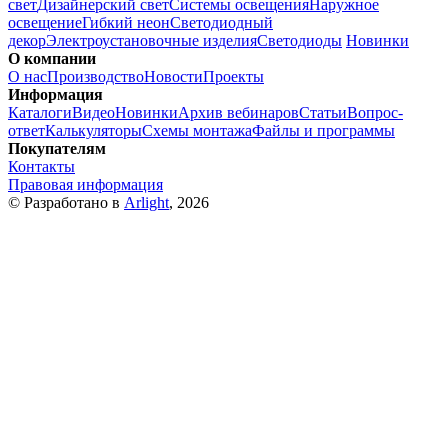
свет
Дизайнерский свет
Системы освещения
Наружное
освещение
Гибкий неон
Светодиодный
декор
Электроустановочные изделия
Светодиоды
Новинки
О компании
О нас
Производство
Новости
Проекты
Информация
Каталоги
Видео
Новинки
Архив вебинаров
Статьи
Вопрос-
ответ
Калькуляторы
Схемы монтажа
Файлы и программы
Покупателям
Контакты
Правовая информация
© Разработано в
Arlight
, 2026