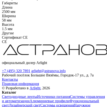
Габариты
Длина
2500 мм
Ширина
58 мм
Высота
1.5 мм
Другие
Сертификат CE
CE
официальный дилер Arlight
+7 (495) 320 7891
arlight@astranova.info
Рабочий посёлок Большие Вязёмы, Городок-17 ул., д. 7а
Контакты
Правовая информация
© Разработано в
Arlight
, 2026
Каталог
Светодиодные ленты
Источники питания
Системы управления
и автоматизации
Алюминиевые профили
Функциональный
свет
Дизайнерский свет
Системы освещения
Наружное