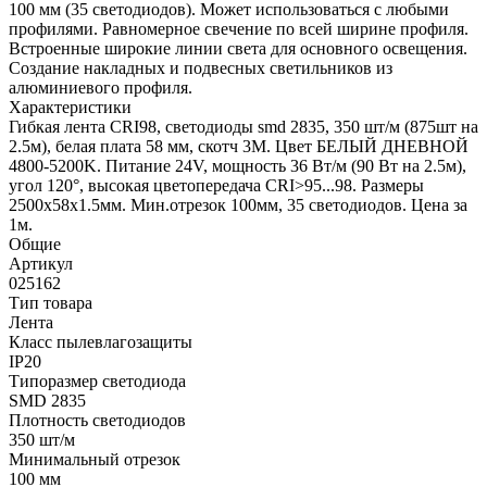
100 мм (35 светодиодов). Может использоваться с любыми
профилями. Равномерное свечение по всей ширине профиля.
Встроенные широкие линии света для основного освещения.
Создание накладных и подвесных светильников из
алюминиевого профиля.
Характеристики
Гибкая лента CRI98, светодиоды smd 2835, 350 шт/м (875шт на
2.5м), белая плата 58 мм, скотч 3М. Цвет БЕЛЫЙ ДНЕВНОЙ
4800-5200K. Питание 24V, мощность 36 Вт/м (90 Вт на 2.5м),
угол 120°, высокая цветопередача CRI>95...98. Размеры
2500х58x1.5мм. Мин.отрезок 100мм, 35 светодиодов. Цена за
1м.
Общие
Артикул
025162
Тип товара
Лента
Класс пылевлагозащиты
IP20
Типоразмер светодиода
SMD 2835
Плотность светодиодов
350 шт/м
Минимальный отрезок
100 мм