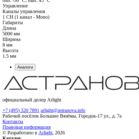
min: -30 °C; max: 45 °C
Управление
Каналы управления
1 CH (1 канал - Mono)
Габариты
Длина
5000 мм
Ширина
8 мм
Высота
1.5 мм
Аналоги
официальный дилер Arlight
+7 (495) 320 7891
arlight@astranova.info
Рабочий посёлок Большие Вязёмы, Городок-17 ул., д. 7а
Контакты
Правовая информация
© Разработано в
Arlight
, 2026
Каталог