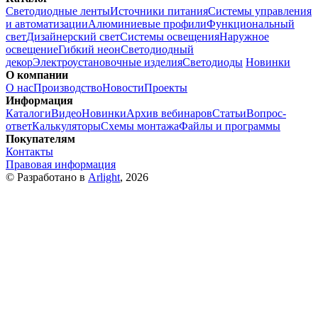
Светодиодные ленты
Источники питания
Системы управления
и автоматизации
Алюминиевые профили
Функциональный
свет
Дизайнерский свет
Системы освещения
Наружное
освещение
Гибкий неон
Светодиодный
декор
Электроустановочные изделия
Светодиоды
Новинки
О компании
О нас
Производство
Новости
Проекты
Информация
Каталоги
Видео
Новинки
Архив вебинаров
Статьи
Вопрос-
ответ
Калькуляторы
Схемы монтажа
Файлы и программы
Покупателям
Контакты
Правовая информация
© Разработано в
Arlight
, 2026