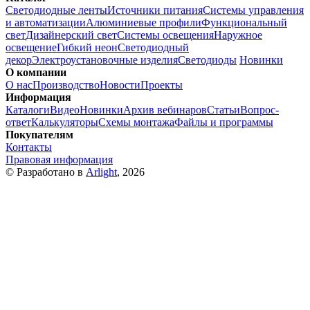
Светодиодные ленты
Источники питания
Системы управления
и автоматизации
Алюминиевые профили
Функциональный
свет
Дизайнерский свет
Системы освещения
Наружное
освещение
Гибкий неон
Светодиодный
декор
Электроустановочные изделия
Светодиоды
Новинки
О компании
О нас
Производство
Новости
Проекты
Информация
Каталоги
Видео
Новинки
Архив вебинаров
Статьи
Вопрос-
ответ
Калькуляторы
Схемы монтажа
Файлы и программы
Покупателям
Контакты
Правовая информация
© Разработано в
Arlight
, 2026