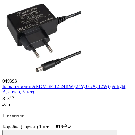
049393
Блок питания ARDV-SP-12-24BW (24V, 0.5A, 12W) (Arlight,
Адаптер, 5 лет)
15
818
₽/шт
В наличии
15
Коробка (картон) 1 шт —
818
₽