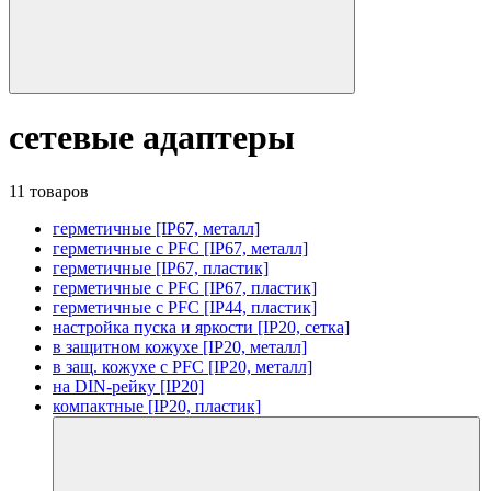
сетевые адаптеры
11 товаров
герметичные [IP67, металл]
герметичные с PFC [IP67, металл]
герметичные [IP67, пластик]
герметичные с PFC [IP67, пластик]
герметичные с PFC [IP44, пластик]
настройка пуска и яркости [IP20, сетка]
в защитном кожухе [IP20, металл]
в защ. кожухе с PFC [IP20, металл]
на DIN-рейку [IP20]
компактные [IP20, пластик]