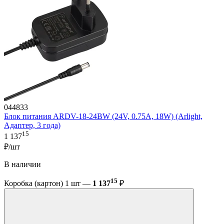
044833
Блок питания ARDV-18-24BW (24V, 0.75A, 18W) (Arlight,
Адаптер, 3 года)
15
1 137
₽/шт
В наличии
15
Коробка (картон) 1 шт —
1 137
₽