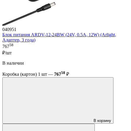
040951
Блок питания ARDV-12-24BW (24V, 0.5A, 12W) (Arlight,
Адаптер, 3 года)
58
767
₽/шт
В наличии
58
Коробка (картон) 1 шт —
767
₽
В корзину