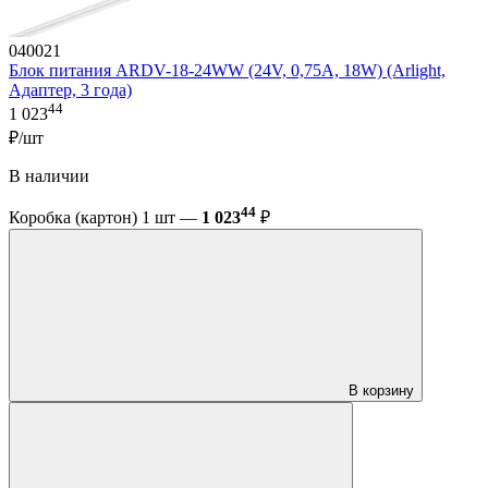
040021
Блок питания ARDV-18-24WW (24V, 0,75A, 18W) (Arlight,
Адаптер, 3 года)
44
1 023
₽/шт
В наличии
44
Коробка (картон) 1 шт —
1 023
₽
В корзину