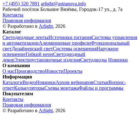
+7 (495) 320 7891
arlight@astranova.info
Рабочий посёлок Большие Вязёмы, Городок-17 ул., д. 7а
Контакты
Правовая информация
© Разработано в
Arlight
, 2026
Каталог
Светодиодные ленты
Источники питания
Системы управления
и автоматизации
Алюминиевые профили
Функциональный
свет
Дизайнерский свет
Системы освещения
Наружное
освещение
Гибкий неон
Светодиодный
декор
Электроустановочные изделия
Светодиоды
Новинки
О компании
О нас
Производство
Новости
Проекты
Информация
Каталоги
Видео
Новинки
Архив вебинаров
Статьи
Вопрос-
ответ
Калькуляторы
Схемы монтажа
Файлы и программы
Покупателям
Контакты
Правовая информация
© Разработано в
Arlight
, 2026