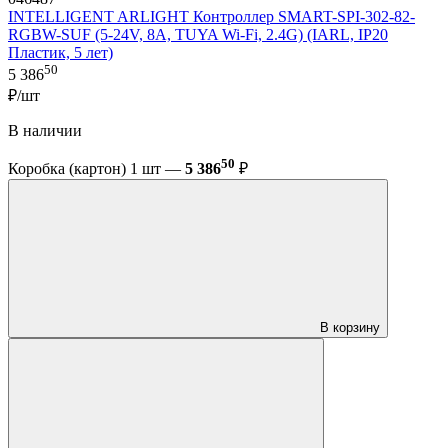
INTELLIGENT ARLIGHT Контроллер SMART-SPI-302-82-
RGBW-SUF (5-24V, 8A, TUYA Wi-Fi, 2.4G) (IARL, IP20
Пластик, 5 лет)
50
5 386
₽/шт
В наличии
50
Коробка (картон) 1 шт —
5 386
₽
В корзину