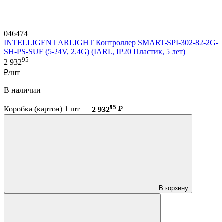
046474
INTELLIGENT ARLIGHT Контроллер SMART-SPI-302-82-2G-
SH-PS-SUF (5-24V, 2.4G) (IARL, IP20 Пластик, 5 лет)
95
2 932
₽/шт
В наличии
95
Коробка (картон) 1 шт —
2 932
₽
В корзину