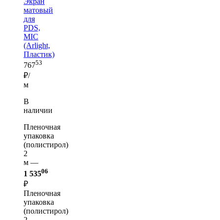
Экран
матовый
для
PDS,
MIC
(Arlight,
Пластик)
53
767
₽/
м
В
наличии
Пленочная
упаковка
(полистирол)
2
м —
06
1 535
₽
Пленочная
упаковка
(полистирол)
2