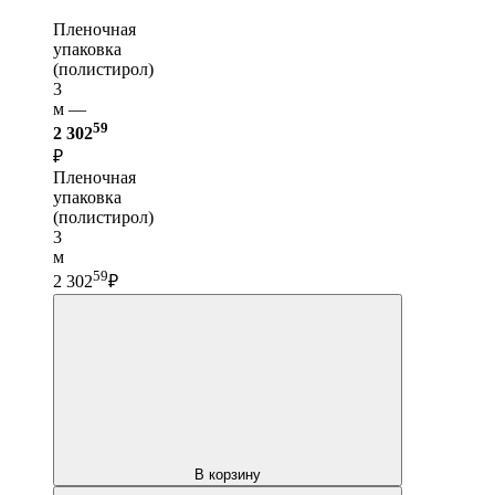
Пленочная
упаковка
(полистирол)
3
м —
59
2 302
₽
Пленочная
упаковка
(полистирол)
3
м
59
2 302
₽
В корзину