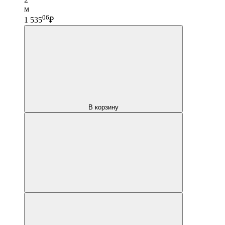
м
06
1 535
₽
В корзину