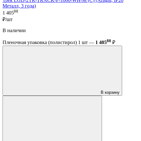
Трек LGD-2TR-TRACK-F-1000-WH-M (C) (Arlight, IP20
Металл, 3 года)
88
1 405
₽/шт
В наличии
88
Пленочная упаковка (полистирол) 1 шт —
1 405
₽
В корзину