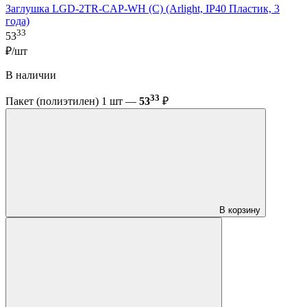
Заглушка LGD-2TR-CAP-WH (C) (Arlight, IP40 Пластик, 3
года)
33
53
₽/шт
В наличии
33
Пакет (полиэтилен) 1 шт —
53
₽
В корзину