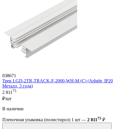
038671
Трек LGD-2TR-TRACK-F-2000-WH-M (C) (Arlight, IP20
Металл, 3 года)
75
2 811
₽/шт
В наличии
75
Пленочная упаковка (полистирол) 1 шт —
2 811
₽