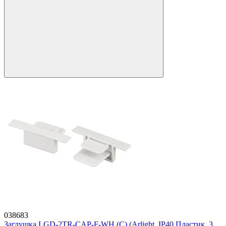
038683
Заглушка LGD-2TR-CAP-F-WH (C) (Arlight, IP40 Пластик, 3