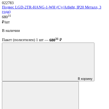
022783
Подвес LGD-2TR-HANG-1-WH (C) (Arlight, IP20 Металл, 3
года)
31
680
₽/шт
В наличии
31
Пакет (полиэтилен) 1 шт —
680
₽
В корзину