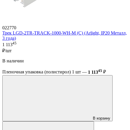
022770
Трек LGD-2TR-TRACK-1000-WH-M (C) (Arlight, IP20 Металл,
3 года)
45
1 113
₽/шт
В наличии
45
Пленочная упаковка (полистирол) 1 шт —
1 113
₽
В корзину