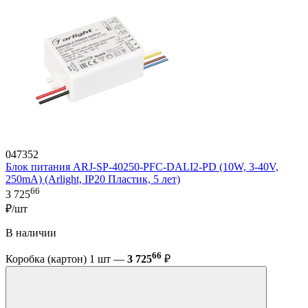
047352
Блок питания ARJ-SP-40250-PFC-DALI2-PD (10W, 3-40V,
250mA) (Arlight, IP20 Пластик, 5 лет)
66
3 725
₽/шт
В наличии
66
Коробка (картон) 1 шт —
3 725
₽