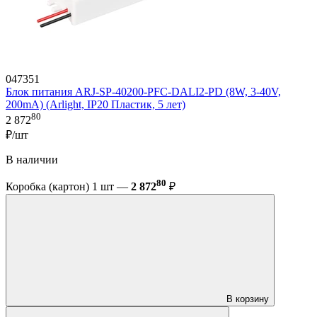
047351
Блок питания ARJ-SP-40200-PFC-DALI2-PD (8W, 3-40V,
200mA) (Arlight, IP20 Пластик, 5 лет)
80
2 872
₽/шт
В наличии
80
Коробка (картон) 1 шт —
2 872
₽
В корзину