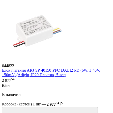
044822
Блок питания ARJ-SP-40150-PFC-DALI2-PD (6W, 3-40V,
150mA) (Arlight, IP20 Пластик, 5 лет)
54
2 977
₽/шт
В наличии
54
Коробка (картон) 1 шт —
2 977
₽