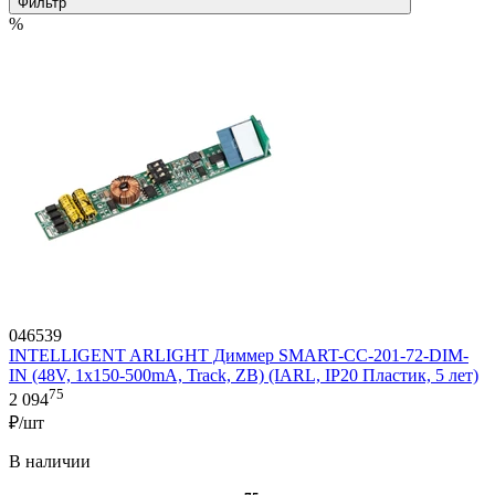
Фильтр
%
046539
INTELLIGENT ARLIGHT Диммер SMART-CC-201-72-DIM-
IN (48V, 1x150-500mA, Track, ZB) (IARL, IP20 Пластик, 5 лет)
75
2 094
₽/шт
В наличии