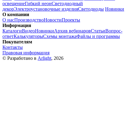
освещение
Гибкий неон
Светодиодный
декор
Электроустановочные изделия
Светодиоды
Новинки
О компании
О нас
Производство
Новости
Проекты
Информация
Каталоги
Видео
Новинки
Архив вебинаров
Статьи
Вопрос-
ответ
Калькуляторы
Схемы монтажа
Файлы и программы
Покупателям
Контакты
Правовая информация
© Разработано в
Arlight
, 2026