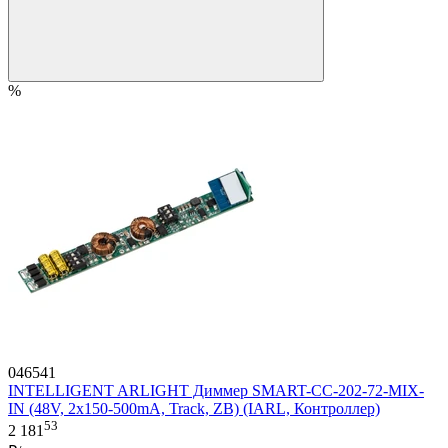
%
046541
INTELLIGENT ARLIGHT Диммер SMART-CC-202-72-MIX-
IN (48V, 2x150-500mA, Track, ZB) (IARL, Контроллер)
53
2 181