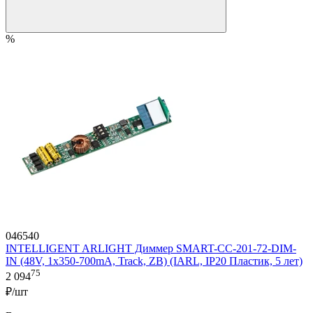
%
046540
INTELLIGENT ARLIGHT Диммер SMART-CC-201-72-DIM-
IN (48V, 1x350-700mA, Track, ZB) (IARL, IP20 Пластик, 5 лет)
75
2 094
₽/шт