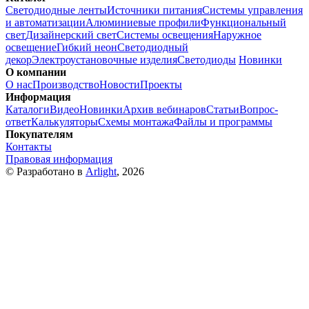
Светодиодные ленты
Источники питания
Системы управления
и автоматизации
Алюминиевые профили
Функциональный
свет
Дизайнерский свет
Системы освещения
Наружное
освещение
Гибкий неон
Светодиодный
декор
Электроустановочные изделия
Светодиоды
Новинки
О компании
О нас
Производство
Новости
Проекты
Информация
Каталоги
Видео
Новинки
Архив вебинаров
Статьи
Вопрос-
ответ
Калькуляторы
Схемы монтажа
Файлы и программы
Покупателям
Контакты
Правовая информация
© Разработано в
Arlight
, 2026