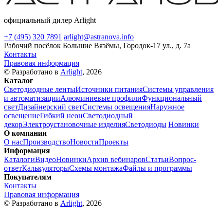
официальный дилер Arlight
+7 (495) 320 7891
arlight@astranova.info
Рабочий посёлок Большие Вязёмы, Городок-17 ул., д. 7а
Контакты
Правовая информация
© Разработано в
Arlight
, 2026
Каталог
Светодиодные ленты
Источники питания
Системы управления
и автоматизации
Алюминиевые профили
Функциональный
свет
Дизайнерский свет
Системы освещения
Наружное
освещение
Гибкий неон
Светодиодный
декор
Электроустановочные изделия
Светодиоды
Новинки
О компании
О нас
Производство
Новости
Проекты
Информация
Каталоги
Видео
Новинки
Архив вебинаров
Статьи
Вопрос-
ответ
Калькуляторы
Схемы монтажа
Файлы и программы
Покупателям
Контакты
Правовая информация
© Разработано в
Arlight
, 2026