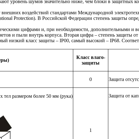
вают уровень шумов значительно ниже, чем блоки в защитных к
т внешних воздействий стандартами Международной электроте
tional Protection). В Российской Федерации степень защиты опр
тическими цифрами и, при необходимости, дополнительными и в
етов и пыли внутрь корпуса. Вторая цифра – степень защиты о
амый низкий класс защиты – IP00, самый высокий – IP68. Соотв
Класс влаго-
еры)
защиты
0
Защита отсутс
Защита от кап
 тел размером более 50 мм (рука)
1