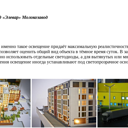
«Элевар» Молокозавод
т.к. именно такое освещение придаёт максимальную реалистично
 и позволяет оценить общий вид объекта в тёмное время суток. 
бно использовать отдельные светодиоды, а для вытянутых или м
чения освещение иногда устанавливают под светопрозрачное осн