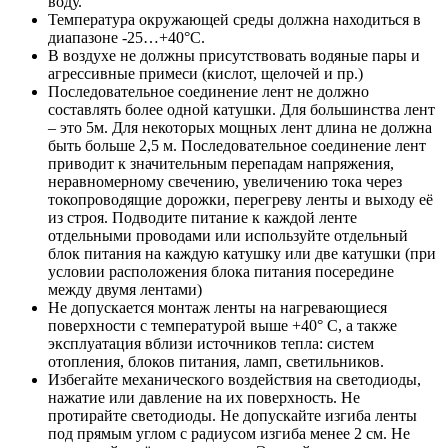
воду.
Температура окружающей среды должна находиться в
диапазоне -25…+40°С.
В воздухе не должны присутствовать водяные пары и
агрессивные примеси (кислот, щелочей и пр.)
Последовательное соединение лент не должно
составлять более одной катушки. Для большинства лент
– это 5м. Для некоторых мощных лент длина не должна
быть больше 2,5 м. Последовательное соединение лент
приводит к значительным перепадам напряжения,
неравномерному свечению, увеличению тока через
токопроводящие дорожки, перегреву ленты и выходу её
из строя. Подводите питание к каждой ленте
отдельными проводами или используйте отдельный
блок питания на каждую катушку или две катушки (при
условии расположения блока питания посередине
между двумя лентами)
Не допускается монтаж ленты на нагревающиеся
поверхности с температурой выше +40° C, а также
эксплуатация вблизи источников тепла: систем
отопления, блоков питания, ламп, светильников.
Избегайте механического воздействия на светодиоды,
нажатие или давление на их поверхность. Не
протирайте светодиоды. Не допускайте изгиба ленты
под прямым углом с радиусом изгиба менее 2 см. Не