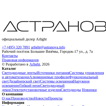
официальный дилер Arlight
+7 (495) 320 7891
arlight@astranova.info
Рабочий посёлок Большие Вязёмы, Городок-17 ул., д. 7а
Контакты
Правовая информация
© Разработано в
Arlight
, 2026
Каталог
Светодиодные ленты
Источники питания
Системы управления
и автоматизации
Алюминиевые профили
Функциональный
свет
Дизайнерский свет
Системы освещения
Наружное
освещение
Гибкий неон
Светодиодный
декор
Электроустановочные изделия
Светодиоды
Новинки
О компании
О нас
Производство
Новости
Проекты
Информация