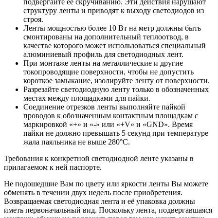
подвергайте её скручиванию. Эти действия нарушают
структуру ленты и приводят к выходу светодиодов из
строя.
Ленты мощностью более 10 Вт на метр должны быть
смонтированы на дополнительный теплоотвод, в
качестве которого может использоваться специальный
алюминиевый профиль для светодиодных лент.
При монтаже ленты на металлические и другие
токопроводящие поверхности, чтобы не допустить
короткое замыкание, изолируйте ленту от поверхности.
Разрезайте светодиодную ленту только в обозначенных
местах между площадками для пайки.
Соединение отрезков ленты выполняйте пайкой
проводов к обозначенным контактным площадкам с
маркировкой «+» и «-» или «+V» и «GND». Время
пайки не должно превышать 5 секунд при температуре
жала паяльника не выше 280°С.
Требования к конкретной светодиодной ленте указаны в
прилагаемом к ней паспорте.
Не подошедшие Вам по цвету или яркости ленты Вы можете
обменять в течении двух недель после приобретения.
Возвращаемая светодиодная лента и её упаковка должны
иметь первоначальный вид. Поскольку лента, подвергавшаяся