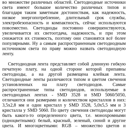
во множестве различных областей. Светодиодные источники
света имеют большое количество различных типов и
благодаря таким заметным достоинствам, как надежность,
низкое энергопотребление, длительный срок службы,
электробезопасность и компактность, сейчас используются
повсеместно. Светодиоды постоянно совершенствуются,
увеличивается их светоотдача, надежность, и при этом
снижается их стоимость, поэтому они становятся всё более
популярными. Ну а самым распространенным светодиодным
источником света по праву можно назвать светодиодную
ленту.
Светодиодная лента представляет собой длинную гибкую
печатную плату, на одной стороне которой припаяны
светодиоды, а на другой размещена клейкая лента.
Светодиодные ленты различаются типом и цветом свечения
установленных на плату светодиодов. Самые
распространенные типы светодиодов, используемые в
светодиодных лентах - SMD 3528 и SMD 5060/5050,
отличаются они размерами и количеством кристаллов в них:
3,5х2,8 мм и один кристалл у SMD 3528, 5,0х5,5 мм и 3
кристалла у SMD 5060. По цвету свечения светодиоды могут
быть какого-то определенного цвета, т.е. монохромными
(одноцветными): белый, красный, зеленый, синий и другие
цвета. И многоцветными: RGB – множество цветов и