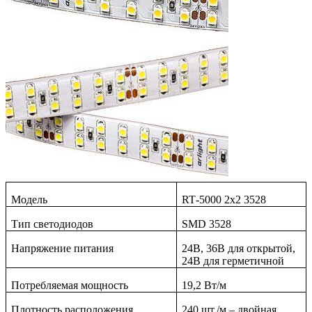
Модель
RT
-5000 2
x
2 3528
Тип светодиодов
SMD 3528
Напряжение питания
24В, 36В для открытой,
24В для герметичной
Потребляемая мощность
19,2 Вт/м
Плотность расположения
240 шт./м – двойная