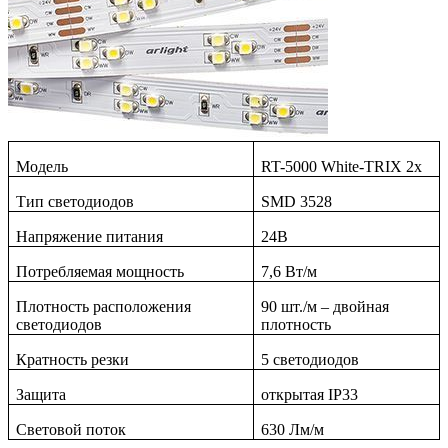
Модель
RT-5000 White-TRIX 2x
Тип светодиодов
SMD
3528
Напряжение питания
24
В
Потребляемая мощность
7
,6 Вт/м
Плотность расположения
9
0 шт./м
–
двойная
светодиодов
плотность
Кратность резки
5
светодиодов
Защита
открытая
IP33
Световой поток
630
Лм/м