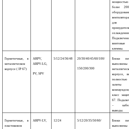
мощностью
более 20
оборудован
вентилятор
для
принудител
охлаждения
Подключен
винтовые
клеммы.
Герметичные, в
ARPV,
5/12/24/36/48
20/30/40/45/60/100/
Блоки пит
металлическом
ARPV-LG,
выполне
150/200/300
корпусе ( IP 67)
металличес
PV, SPV
корпусе, в
полностью
залиты
компаундом
класс защи
67. Подклю
– кабел
выводы.
Герметичные, в
ARPV-LV,
12/24
5/12/20/35/50/60/
Блоки пит
пластиковом
выполне