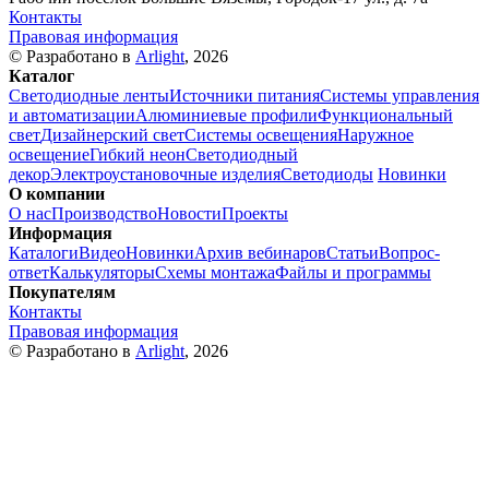
Контакты
Правовая информация
© Разработано в
Arlight
, 2026
Каталог
Светодиодные ленты
Источники питания
Системы управления
и автоматизации
Алюминиевые профили
Функциональный
свет
Дизайнерский свет
Системы освещения
Наружное
освещение
Гибкий неон
Светодиодный
декор
Электроустановочные изделия
Светодиоды
Новинки
О компании
О нас
Производство
Новости
Проекты
Информация
Каталоги
Видео
Новинки
Архив вебинаров
Статьи
Вопрос-
ответ
Калькуляторы
Схемы монтажа
Файлы и программы
Покупателям
Контакты
Правовая информация
© Разработано в
Arlight
, 2026