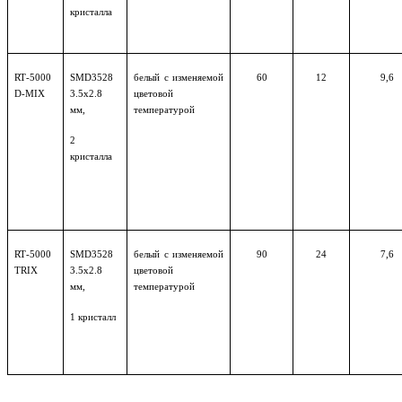
кристалла
RT
-5000
SMD
3528
белый с изменяемой
60
12
9,6
D-MIX
3.5х2.8
цветовой
мм,
температурой
2
кристалла
RT
-5000
SMD
3528
белый с изменяемой
90
24
7,6
TRIX
3.5х2.8
цветовой
мм,
температурой
1
кристалл