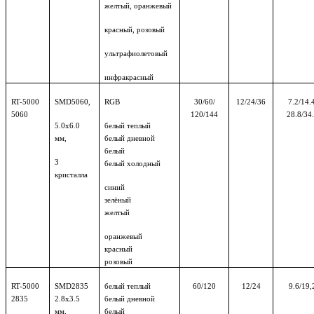
желтый,
оранжевый
красный, розовый
ультрафиолетовый
инфракрасный
RT-5000
SMD5060,
RGB
30/60/
12/24/36
7.2/14.4
5060
120/144
28.8/34
5.0
х6.0
белый теплый
мм,
белый дневной
белый
3
белый холодный
кристалла
синий
зелёный
желтый
оранжевый
красный
розовый
RT-5000
SMD
2835
белый теплый
60
/120
12
/24
9.6
/19,
2835
2.8х3.
5
белый дневной
мм,
белый