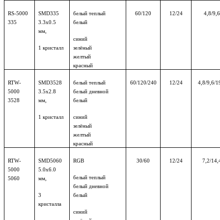
RS
-5000
SMD
335
белый теплый
60/120
12/24
4,8/9,6
335
3.3х0.
5
белый
мм,
синий
1 кристалл
зелёный
желтый
красный
RTW
-
SMD
3528
белый теплый
60/120/240
12/24
4,8/9,6/1
5000
3.5х2.8
белый дневной
3528
мм,
белый
1 кристалл
синий
зелёный
желтый
красный
RTW
-
SMD
5060
RGB
30/60
12/24
7,2/14,
5000
5.0х6.0
белый теплый
5060
мм,
белый дневной
3
белый
кристалла
синий