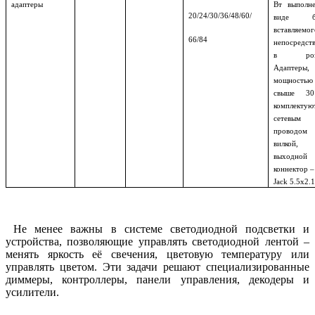
адаптеры
Вт выполн
20/24/30/36/48/60/
виде бл
вставляемог
66/84
непосредст
в розе
Адаптеры,
мощностью
свыше 3
комплектую
сетевым
провод
вилкой,
выходной
коннектор –
Jack 5.5х2.
Не менее важны в системе светодиодной подсветки и
устройства, позволяющие управлять светодиодной лентой –
менять яркость её свечения, цветовую температуру или
управлять цветом. Эти задачи решают специализированные
диммеры, контроллеры, панели управления, декодеры и
усилители.