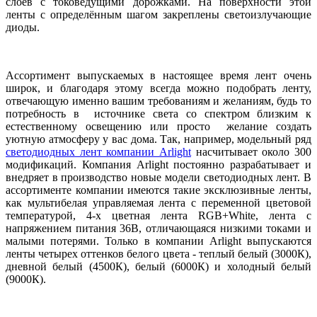
слоев с токоведущими дорожками. На поверхности этой
ленты с определённым шагом закреплены светоизлучающие
диоды.
Ассортимент выпускаемых в настоящее время лент очень
широк, и благодаря этому всегда можно подобрать ленту,
отвечающую именно вашим требованиям и желаниям, будь то
потребность в источнике света со спектром близким к
естественному освещению или просто желание создать
уютную атмосферу у вас дома. Так, например, модельный ряд
светодиодных лент компании Arlight
насчитывает около 300
модификаций. Компания Arlight постоянно разрабатывает и
внедряет в производство новые модели светодиодных лент. В
ассортименте компании имеются такие эксклюзивные ленты,
как мультибелая управляемая лента с переменной цветовой
температурой, 4-х цветная лента RGB+White, лента с
напряжением питания 36В, отличающаяся низкими токами и
малыми потерями. Только в компании Arlight выпускаются
ленты четырех оттенков белого цвета - теплый белый (3000К),
дневной белый (4500К), белый (6000К) и холодный белый
(9000К).