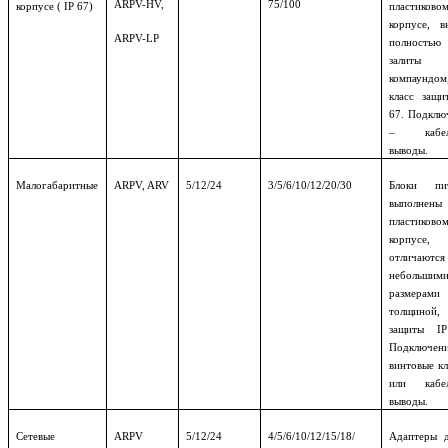
ARPV-HV,
75/100
корпусе ( IP 67)
пластиково
корпусе, в
ARPV-LP
полностью
залиты
компаундом
класс защи
67. Подклю
– кабел
выводы.
Малогабаритные
ARPV, ARV
5/12/24
3/5/6/10/12/20/30
Блоки пит
выполне
пластиково
корпусе,
отличаются
небольшим
размерами
толщиной, 
защиты IP
Подключен
винтовые к
или кабел
выводы.
Сетевые
ARPV
5/12/24
4/5/6/10/12/15/18/
Адаптеры 