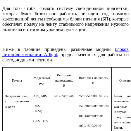
Для того чтобы создать систему светодиодной подсветки,
которая будет безотказно работать не один год, помимо
качественной ленты необходимы блоки питания (БП), которые
обеспечат подачу на ленту стабильного напряжения нужного
номинала и с низким уровнем пульсаций.
Ниже в таблице приведены различные модели
блоков
питания компании Arlight
, предназначенных для работы со
светодиодными лентами.
Выходное
Модельный
Выходная мощность,
Группа
напряжение,
Описан
ряд
Вт
В
Негерметичные,
APS, ARS,
5/12/24/36/48
25/35/50/60/100/120/
Блоки пит
в защитном
выполне
DKS,
150/200/250/320/350/
кожухе
защитных
DKSP,
корпус
400/480/600/800/
отверстиям
GKS, HTS
вентиляции.
1000/1500/2000
Блоки,