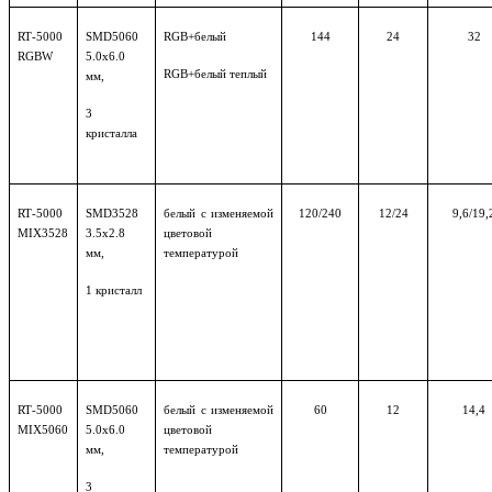
RT
-5000
SMD
5060
RGB
+белый
144
24
32
RGBW
5.0х6.0
RGB
+белый теплый
мм,
3
кристалла
RT
-5000
SMD
3528
белый с изменяемой
120/240
12/24
9,6/19,
MIX3528
3.5х2.8
цветовой
мм,
температурой
1
кристалл
RT
-5000
SMD
5060
белый с изменяемой
60
12
14,4
MIX5060
5.0х6.0
цветовой
мм,
температурой
3