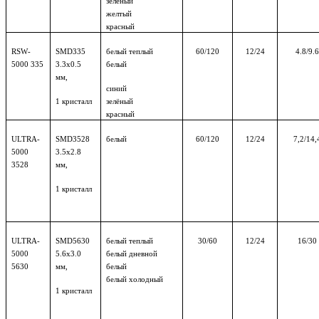
зелёный
желтый
красный
RSW
-
SMD
335
белый теплый
60/120
12/24
4.8/9.6
5000 335
3.3х0.5
белый
мм,
синий
1
кристалл
зелёный
красный
ULTRA-
SMD
3528
белый
60/120
12/24
7,2/14,
5000
3.5х2.8
3528
мм,
1
кристалл
ULTRA
-
SMD
5630
белый теплый
30/60
12/24
16/30
5000
5.6х3.0
белый дневной
5630
мм,
белый
белый холодный
1
кристалл