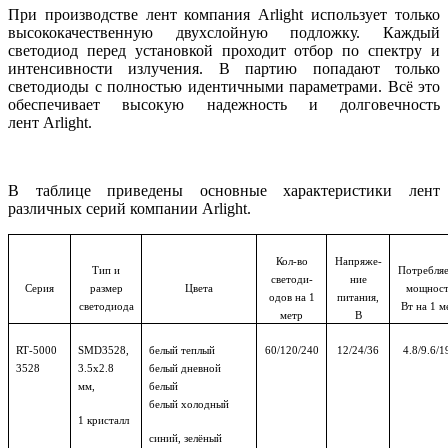
При производстве лент компания Arlight использует только
высококачественную двухслойную подложку. Каждый
светодиод перед установкой проходит отбор по спектру и
интенсивности излучения. В партию попадают только
светодиоды с полностью идентичными параметрами. Всё это
обеспечивает высокую надежность и долговечность
лент Arlight.
В таблице приведены основные характеристики лент
различных серий компании Arlight.
Кол-во
Напряже-
Тип и
Потребля
светоди-
ние
Серия
размер
Цвета
мощност
одов на 1
питания,
светодиода
Вт на 1 м
метр
В
RT
-5000
SMD
3528,
белый теплый
60/120/240
12/24/36
4.8/9.6/1
3528
3.5х2.8
белый дневной
мм,
белый
белый холодный
1 кристалл
синий, зелёный