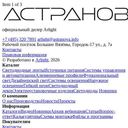
Item 1 of 3
официальный дилер Arlight
+7 (495) 320 7891
arlight@astranova.info
Рабочий посёлок Большие Вязёмы, Городок-17 ул., д. 7а
Контакты
Правовая информация
© Разработано в
Arlight
, 2026
Каталог
Светодиодные ленты
Источники питания
Системы управления
и автоматизации
Алюминиевые профили
Функциональный
свет
Дизайнерский свет
Системы освещения
Наружное
освещение
Гибкий неон
Светодиодный
декор
Электроустановочные изделия
Светодиоды
Новинки
О компании
О нас
Производство
Новости
Проекты
Информация
Каталоги
Видео
Новинки
Архив вебинаров
Статьи
Вопрос-
ответ
Калькуляторы
Схемы монтажа
Файлы и программы
Покупателям
Контакты