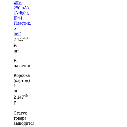
40V,
250mA)
(Arlight,
IP44
Пластик,
5
лет)
40
2 147
₽/
шт
В
наличии
Коробка
(картон)
1
шт —
40
2 147
₽
Статус
товара:
выводится