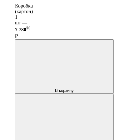
Коробка
(картон)
1
шт —
50
7 780
₽
В корзину