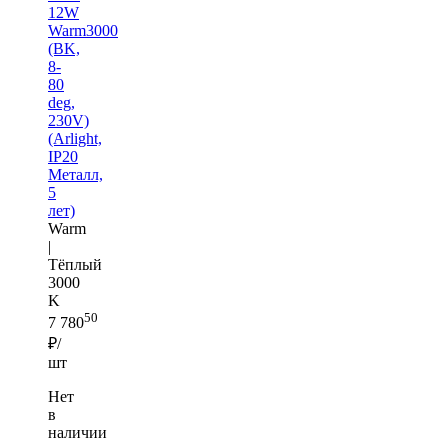
12W
Warm3000
(BK,
8-
80
deg,
230V)
(Arlight,
IP20
Металл,
5
лет)
Warm
|
Тёплый
3000
K
50
7 780
₽/
шт
Нет
в
наличии