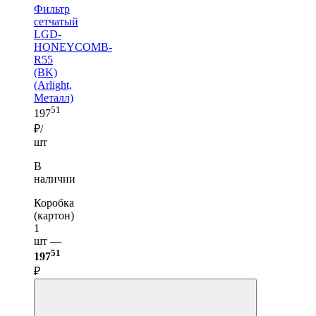
Фильтр
сетчатый
LGD-
HONEYCOMB-
R55
(BK)
(Arlight,
Металл)
51
197
₽/
шт
В
наличии
Коробка
(картон)
1
шт —
51
197
₽