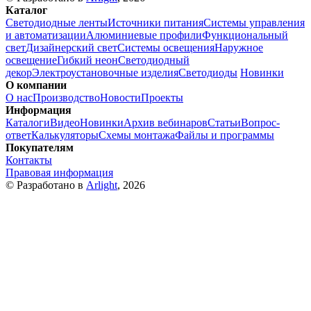
Каталог
Светодиодные ленты
Источники питания
Системы управления
и автоматизации
Алюминиевые профили
Функциональный
свет
Дизайнерский свет
Системы освещения
Наружное
освещение
Гибкий неон
Светодиодный
декор
Электроустановочные изделия
Светодиоды
Новинки
О компании
О нас
Производство
Новости
Проекты
Информация
Каталоги
Видео
Новинки
Архив вебинаров
Статьи
Вопрос-
ответ
Калькуляторы
Схемы монтажа
Файлы и программы
Покупателям
Контакты
Правовая информация
© Разработано в
Arlight
, 2026