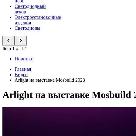
неон
Светодиодный
декор
Электроустановочные
изделия
Светодиоды
Item 1 of 12
Новинки
Главная
Видео
Arlight на выставке Mosbuild 2023
Arlight на выставке Mosbuild 