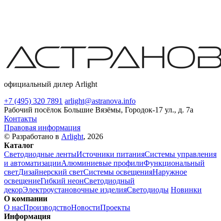
официальный дилер Arlight
+7 (495) 320 7891
arlight@astranova.info
Рабочий посёлок Большие Вязёмы, Городок-17 ул., д. 7а
Контакты
Правовая информация
© Разработано в
Arlight
, 2026
Каталог
Светодиодные ленты
Источники питания
Системы управления
и автоматизации
Алюминиевые профили
Функциональный
свет
Дизайнерский свет
Системы освещения
Наружное
освещение
Гибкий неон
Светодиодный
декор
Электроустановочные изделия
Светодиоды
Новинки
О компании
О нас
Производство
Новости
Проекты
Информация