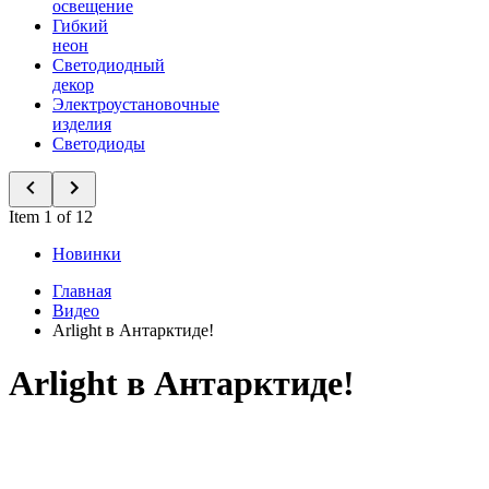
освещение
Гибкий
неон
Светодиодный
декор
Электроустановочные
изделия
Светодиоды
Item 1 of 12
Новинки
Главная
Видео
Arlight в Антарктиде!
Arlight в Антарктиде!