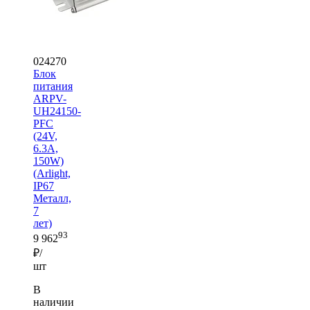
024270
Блок
питания
ARPV-
UH24150-
PFC
(24V,
6.3A,
150W)
(Arlight,
IP67
Металл,
7
лет)
93
9 962
₽/
шт
В
наличии