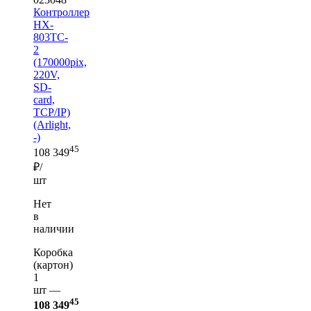
Контроллер
HX-
803TC-
2
(170000pix,
220V,
SD-
card,
TCP/IP)
(Arlight,
-)
45
108 349
₽/
шт
Нет
в
наличии
Коробка
(картон)
1
шт —
45
108 349