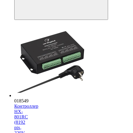
018549
Контроллер
HX-
801RC
(8192
pix,
220V,