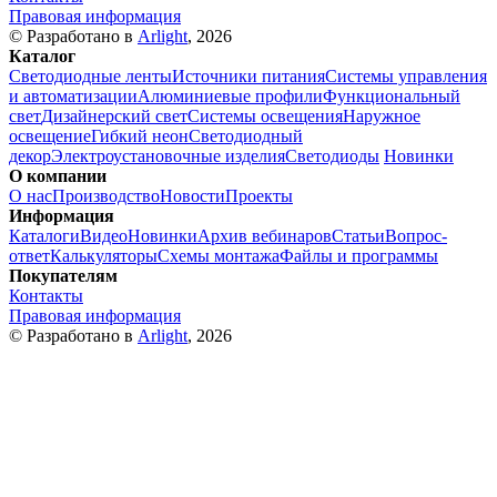
Правовая информация
© Разработано в
Arlight
, 2026
Каталог
Светодиодные ленты
Источники питания
Системы управления
и автоматизации
Алюминиевые профили
Функциональный
свет
Дизайнерский свет
Системы освещения
Наружное
освещение
Гибкий неон
Светодиодный
декор
Электроустановочные изделия
Светодиоды
Новинки
О компании
О нас
Производство
Новости
Проекты
Информация
Каталоги
Видео
Новинки
Архив вебинаров
Статьи
Вопрос-
ответ
Калькуляторы
Схемы монтажа
Файлы и программы
Покупателям
Контакты
Правовая информация
© Разработано в
Arlight
, 2026