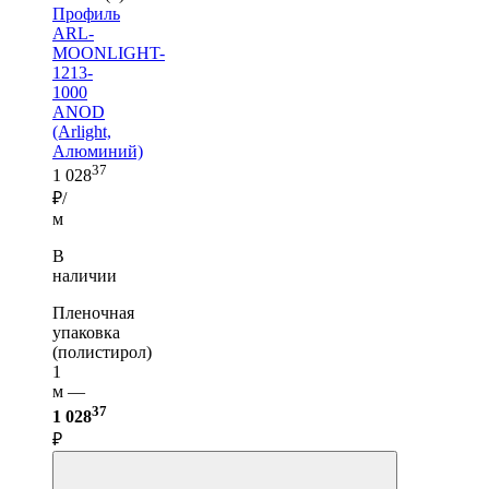
Профиль
ARL-
MOONLIGHT-
1213-
1000
ANOD
(Arlight,
Алюминий)
37
1 028
₽/
м
В
наличии
Пленочная
упаковка
(полистирол)
1
м —
37
1 028
₽