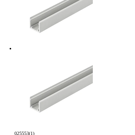
025553(1)