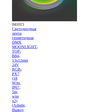
041015
Светодиодная
лента
герметичная
DMX
MOONLIGHT-
TOP-
B84-
13x12mm
24V
RGB-
PX7
(18
W/m,
IP67,
5m,
wire
x2)
(Arlight,
Вывод