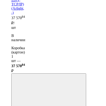
TCP/IP)
(Arlight,
-)
84
37 570
₽/
шт
В
наличии
Коробка
(картон)
1
шт —
84
37 570
₽