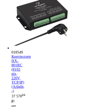
018549
Контроллер
HX-
801RC
(8192
pix,
220V,
TCP/IP)
(Arlight,
-)
84
37 570
₽/
шт