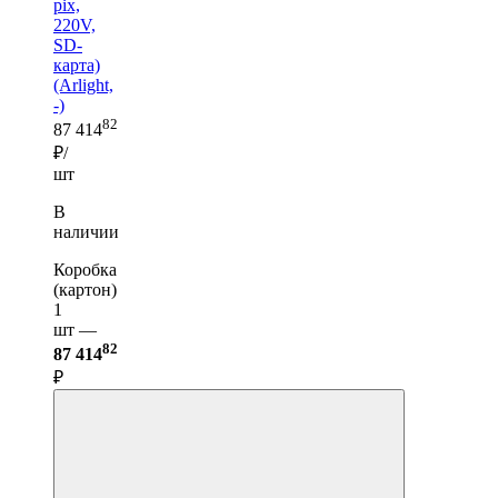
pix,
220V,
SD-
карта)
(Arlight,
-)
82
87 414
₽/
шт
В
наличии
Коробка
(картон)
1
шт —
82
87 414
₽