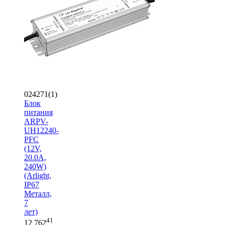
024271(1)
Блок
питания
ARPV-
UH12240-
PFC
(12V,
20.0A,
240W)
(Arlight,
IP67
Металл,
7
лет)
41
12 762