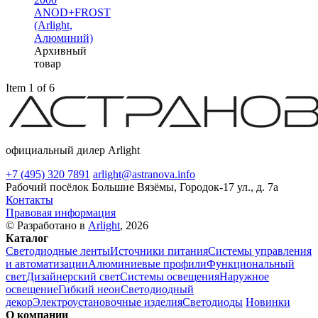
ANOD+FROST
(Arlight,
Алюминий)
Архивный
товар
Item 1 of 6
официальный дилер Arlight
+7 (495) 320 7891
arlight@astranova.info
Рабочий посёлок Большие Вязёмы, Городок-17 ул., д. 7а
Контакты
Правовая информация
© Разработано в
Arlight
, 2026
Каталог
Светодиодные ленты
Источники питания
Системы управления
и автоматизации
Алюминиевые профили
Функциональный
свет
Дизайнерский свет
Системы освещения
Наружное
освещение
Гибкий неон
Светодиодный
декор
Электроустановочные изделия
Светодиоды
Новинки
О компании