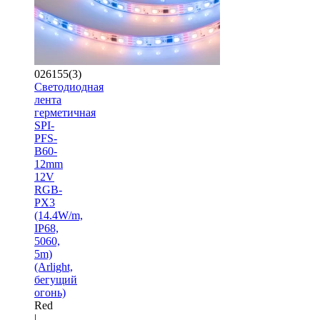
026155(3)
Светодиодная
лента
герметичная
SPI-
PFS-
B60-
12mm
12V
RGB-
PX3
(14.4W/m,
IP68,
5060,
5m)
(Arlight,
бегущий
огонь)
Red
|