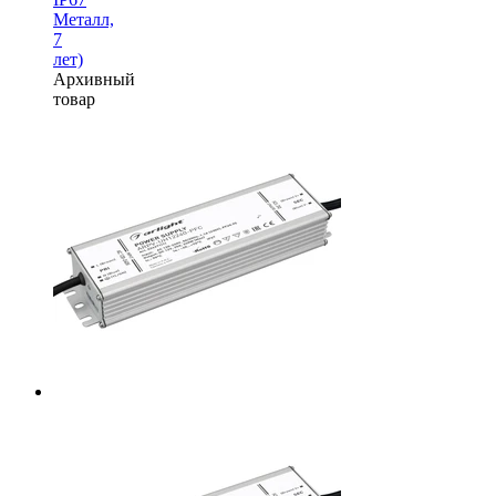
Металл,
7
лет)
Архивный
товар