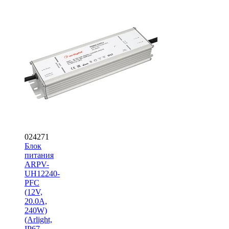
024271
Блок
питания
ARPV-
UH12240-
PFC
(12V,
20.0A,
240W)
(Arlight,
IP67