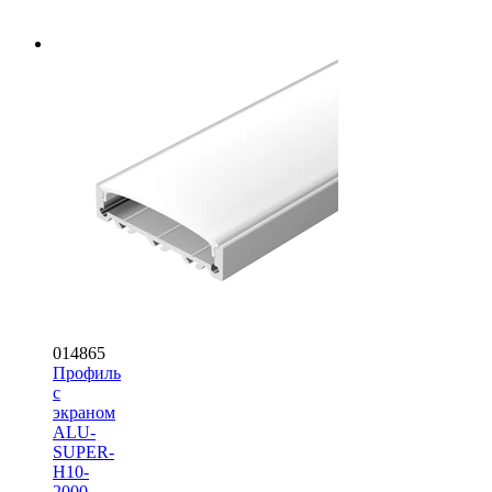
014865
Профиль
с
экраном
ALU-
SUPER-
H10-
2000