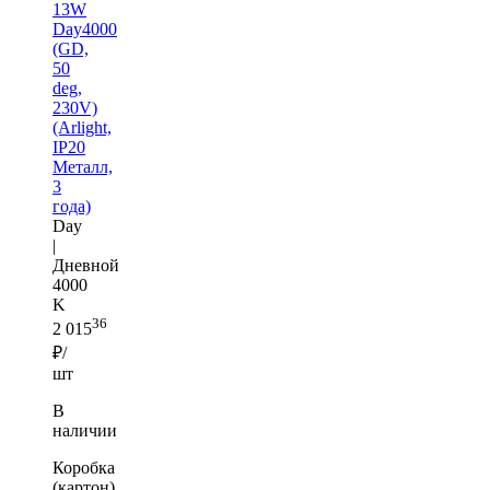
13W
Day4000
(GD,
50
deg,
230V)
(Arlight,
IP20
Металл,
3
года)
Day
|
Дневной
4000
K
36
2 015
₽/
шт
В
наличии
Коробка
(картон)