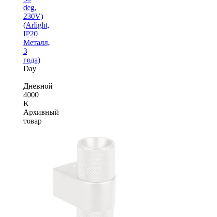
deg,
230V)
(Arlight,
IP20
Металл,
3
года)
Day
|
Дневной
4000
K
Архивный
товар