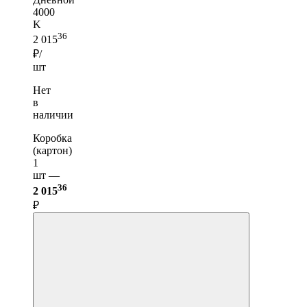
4000
K
36
2 015
₽/
шт
Нет
в
наличии
Коробка
(картон)
1
шт —
36
2 015
₽