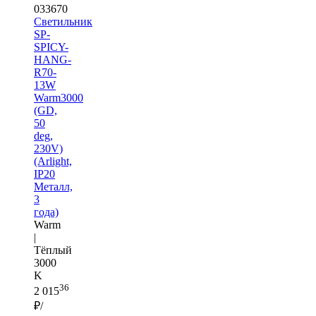
033670
Светильник
SP-
SPICY-
HANG-
R70-
13W
Warm3000
(GD,
50
deg,
230V)
(Arlight,
IP20
Металл,
3
года)
Warm
|
Тёплый
3000
K
36
2 015
₽/