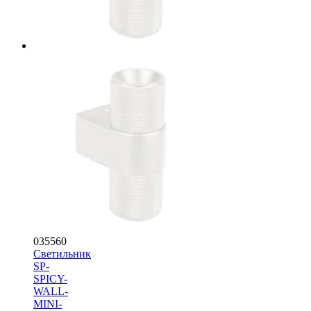
035560
Светильник
SP-
SPICY-
WALL-
MINI-