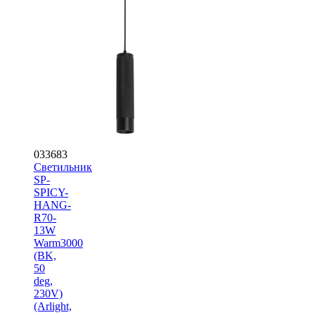
033683
Светильник
SP-
SPICY-
HANG-
R70-
13W
Warm3000
(BK,
50
deg,
230V)
(Arlight,