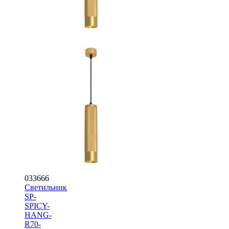
033666
Светильник
SP-
SPICY-
HANG-
R70-