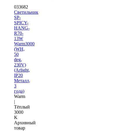
033682
Светильник
SP-
SPICY-
HANG-
R70-
13W
Warm3000
(WH,
50
deg,
230V)
(Arlight,
IP20
Металл,
3
года)
Warm
|
Тёплый
3000
K
Архивный
товар