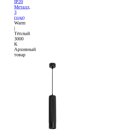
IP20
Металл,
3
года)
Warm
|
Тёплый
3000
K
Архивный
товар