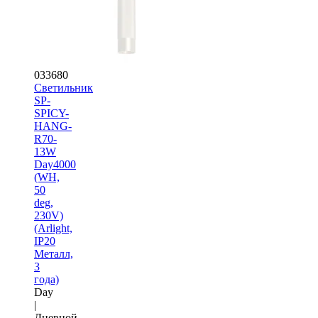
033680
Светильник
SP-
SPICY-
HANG-
R70-
13W
Day4000
(WH,
50
deg,
230V)
(Arlight,
IP20
Металл,
3
года)
Day
|
Дневной