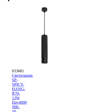
033681
Светильник
SP-
SPICY-
HANG-
R70-
13W
Day4000
(BK,
50