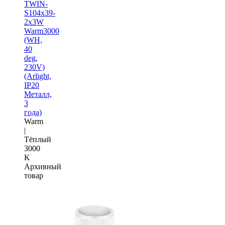
TWIN-
S104x39-
2x3W
Warm3000
(WH,
40
deg,
230V)
(Arlight,
IP20
Металл,
3
года)
Warm
|
Тёплый
3000
K
Архивный
товар