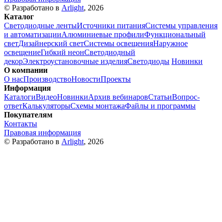
© Разработано в
Arlight
, 2026
Каталог
Светодиодные ленты
Источники питания
Системы управления
и автоматизации
Алюминиевые профили
Функциональный
свет
Дизайнерский свет
Системы освещения
Наружное
освещение
Гибкий неон
Светодиодный
декор
Электроустановочные изделия
Светодиоды
Новинки
О компании
О нас
Производство
Новости
Проекты
Информация
Каталоги
Видео
Новинки
Архив вебинаров
Статьи
Вопрос-
ответ
Калькуляторы
Схемы монтажа
Файлы и программы
Покупателям
Контакты
Правовая информация
© Разработано в
Arlight
, 2026