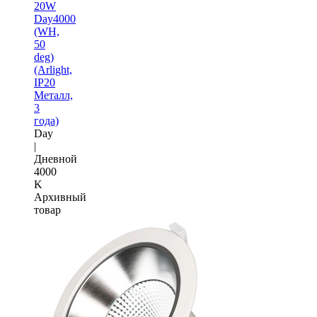
20W
Day4000
(WH,
50
deg)
(Arlight,
IP20
Металл,
3
года)
Day
|
Дневной
4000
K
Архивный
товар