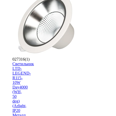
027316(1)
Светильник
LTD-
LEGEND-
R115-
10W
Day4000
(WH,
50
deg)
(Arlight,
IP20
Металл,