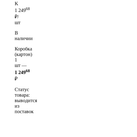
K
68
1 249
₽/
шт
В
наличии
Коробка
(картон)
1
шт —
68
1 249
₽
Статус
товара:
выводится
из
поставок