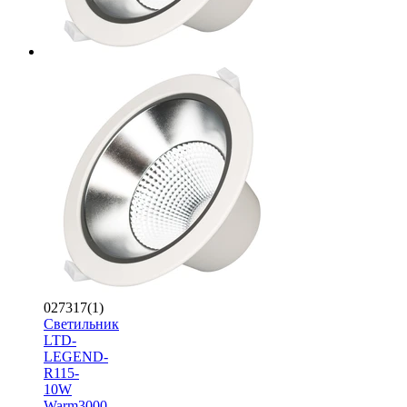
027317(1)
Светильник
LTD-
LEGEND-
R115-
10W
Warm3000