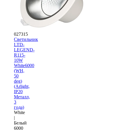
027315
Светильник
LTD-
LEGEND-
R115-
10W
White6000
(WH,
50
deg)
(Arlight,
IP20
Металл,
3
года)
White
|
Белый
6000