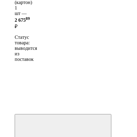
(картон)
1
шт —
89
2 675
₽
Статус
товара:
выводится
из
поставок