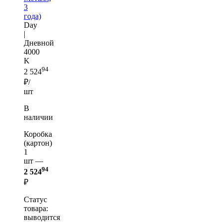
3
года)
Day
|
Дневной
4000
K
94
2 524
₽/
шт
В
наличии
Коробка
(картон)
1
шт —
94
2 524
₽
Статус
товара:
выводится