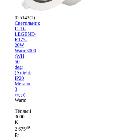
025143(1)
Светильник
LTD-
LEGEND-
R175-
20W
Warm3000
(WH,
50
deg)
(Arlight,
IP20
Металл,
3
года)
Warm
|
Тёплый
3000
K
89
2 675
₽/