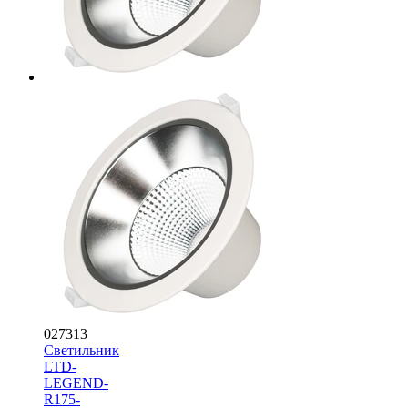
027313
Светильник
LTD-
LEGEND-
R175-