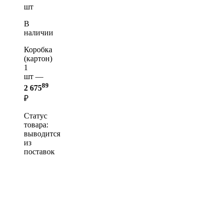
шт
В
наличии
Коробка
(картон)
1
шт —
89
2 675
₽
Статус
товара:
выводится
из
поставок