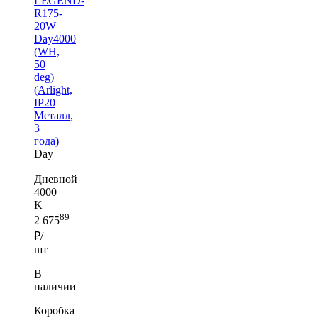
LEGEND-
R175-
20W
Day4000
(WH,
50
deg)
(Arlight,
IP20
Металл,
3
года)
Day
|
Дневной
4000
K
89
2 675
₽/
шт
В
наличии
Коробка