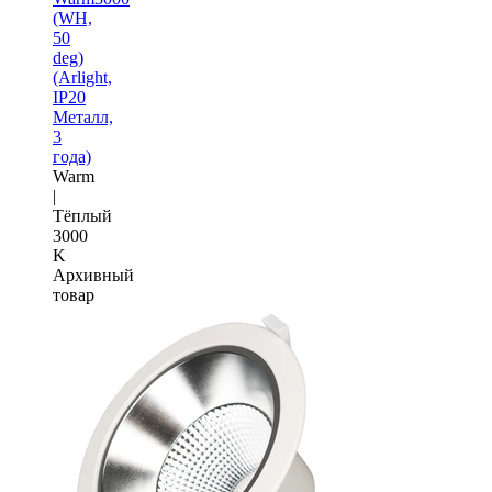
(WH,
50
deg)
(Arlight,
IP20
Металл,
3
года)
Warm
|
Тёплый
3000
K
Архивный
товар