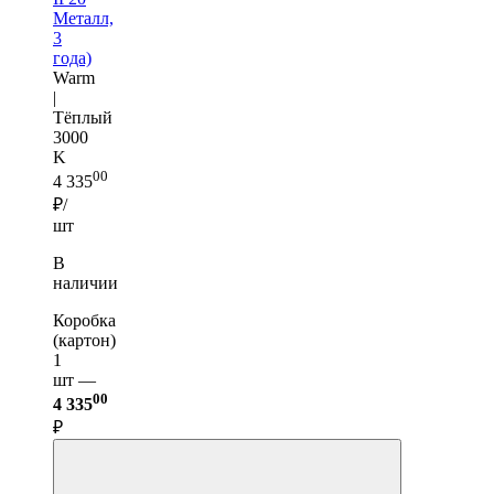
Металл,
3
года)
Warm
|
Тёплый
3000
K
00
4 335
₽/
шт
В
наличии
Коробка
(картон)
1
шт —
00
4 335
₽