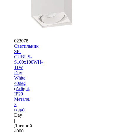
023078
Светильник
SP-
CUBUS-
S100x100WH-
11W
Day
White
40deg
(Arlight,
IP20
Металл,
3
года)
Day
|
Дневной
4000