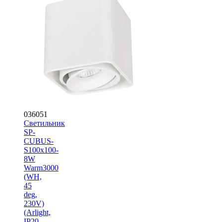
036051
Светильник
SP-
CUBUS-
S100x100-
8W
Warm3000
(WH,
45
deg,
230V)
(Arlight,
IP20