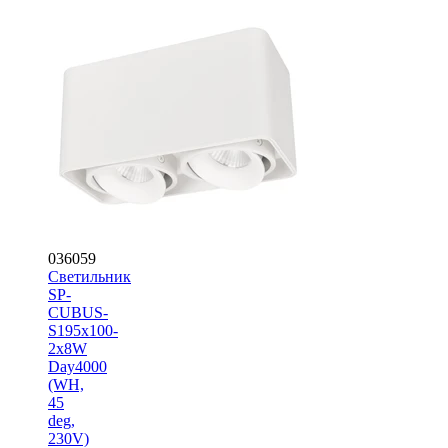
036059
Светильник
SP-
CUBUS-
S195x100-
2x8W
Day4000
(WH,
45
deg,
230V)