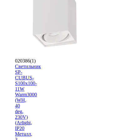
020386(1)
Светильник
SP-
CUBUS-
S100x100-
11W
Warm3000
(WH,
40
deg,
230V)
(Arlight,
IP20
Металл,
3