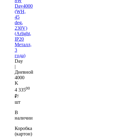
8W
Day4000
(WH,
45
deg,
230V)
(Arlight,
IP20
Металл,
3
года)
Day
|
Дневной
4000
K
00
4 335
₽/
шт
В
наличии
Коробка
(картон)