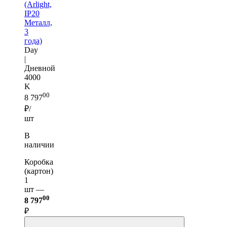
(Arlight,
IP20
Металл,
3
года)
Day
|
Дневной
4000
K
00
8 797
₽/
шт
В
наличии
Коробка
(картон)
1
шт —
00
8 797
₽