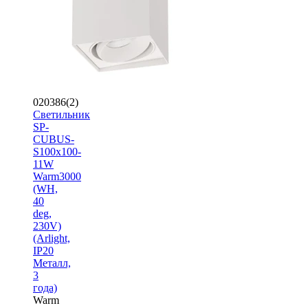
020386(2)
Светильник
SP-
CUBUS-
S100x100-
11W
Warm3000
(WH,
40
deg,
230V)
(Arlight,
IP20
Металл,
3
года)
Warm