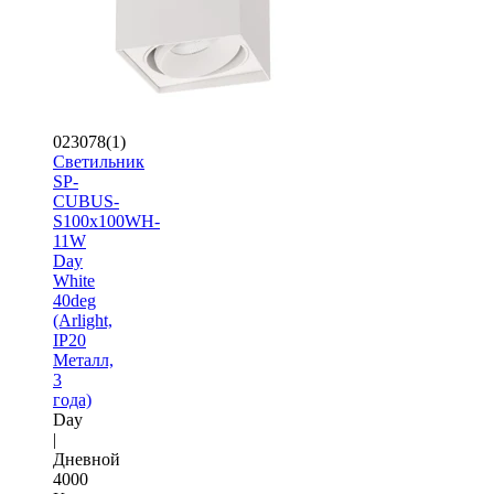
023078(1)
Светильник
SP-
CUBUS-
S100x100WH-
11W
Day
White
40deg
(Arlight,
IP20
Металл,
3
года)
Day
|
Дневной
4000