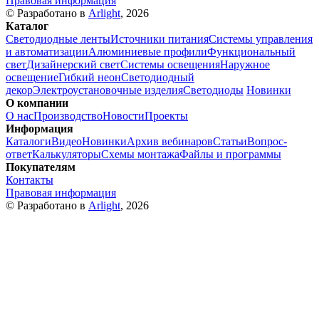
Правовая информация
© Разработано в
Arlight
, 2026
Каталог
Светодиодные ленты
Источники питания
Системы управления
и автоматизации
Алюминиевые профили
Функциональный
свет
Дизайнерский свет
Системы освещения
Наружное
освещение
Гибкий неон
Светодиодный
декор
Электроустановочные изделия
Светодиоды
Новинки
О компании
О нас
Производство
Новости
Проекты
Информация
Каталоги
Видео
Новинки
Архив вебинаров
Статьи
Вопрос-
ответ
Калькуляторы
Схемы монтажа
Файлы и программы
Покупателям
Контакты
Правовая информация
© Разработано в
Arlight
, 2026