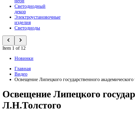
неон
Светодиодный
декор
Электроустановочные
изделия
Светодиоды
Item 1 of 12
Новинки
Главная
Видео
Освещение Липецкого государственного академического 
Освещение Липецкого государ
Л.Н.Толстого