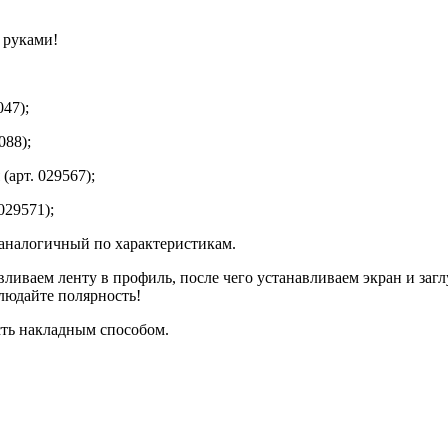
 руками!
47);
88);
арт. 029567);
029571);
аналогичный по характеристикам.
вливаем ленту в профиль, после чего устанавливаем экран и за
людайте полярность!
сть накладным способом.