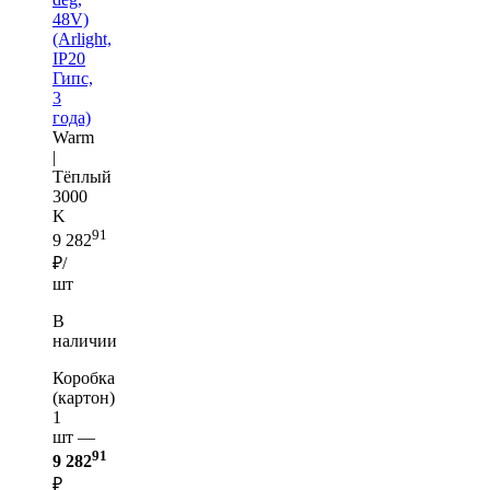
48V)
(Arlight,
IP20
Гипс,
3
года)
Warm
|
Тёплый
3000
K
91
9 282
₽/
шт
В
наличии
Коробка
(картон)
1
шт —
91
9 282
₽