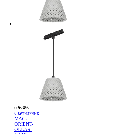
036386
Светильник
MAG-
ORIENT-
OLLAS-