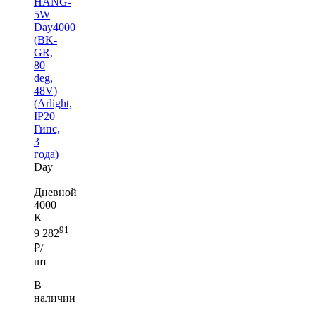
HANG-
5W
Day4000
(BK-
GR,
80
deg,
48V)
(Arlight,
IP20
Гипс,
3
года)
Day
|
Дневной
4000
K
91
9 282
₽/
шт
В
наличии