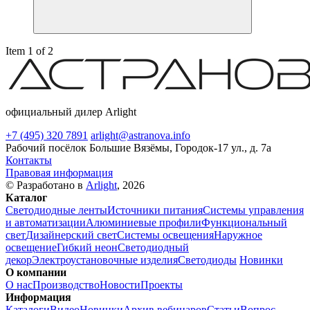
Item 1 of 2
официальный дилер Arlight
+7 (495) 320 7891
arlight@astranova.info
Рабочий посёлок Большие Вязёмы, Городок-17 ул., д. 7а
Контакты
Правовая информация
© Разработано в
Arlight
, 2026
Каталог
Светодиодные ленты
Источники питания
Системы управления
и автоматизации
Алюминиевые профили
Функциональный
свет
Дизайнерский свет
Системы освещения
Наружное
освещение
Гибкий неон
Светодиодный
декор
Электроустановочные изделия
Светодиоды
Новинки
О компании
О нас
Производство
Новости
Проекты
Информация
Каталоги
Видео
Новинки
Архив вебинаров
Статьи
Вопрос-