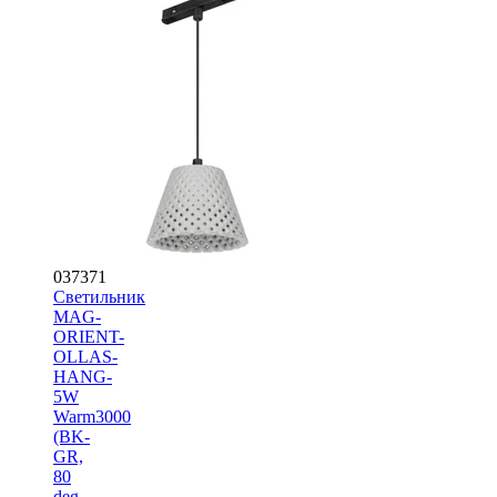
037371
Светильник
MAG-
ORIENT-
OLLAS-
HANG-
5W
Warm3000
(BK-
GR,
80
deg,