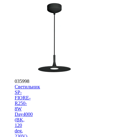
035998
Светильник
SP-
FIORE-
R250-
8W
Day4000
(BK,
120
deg,
230V)