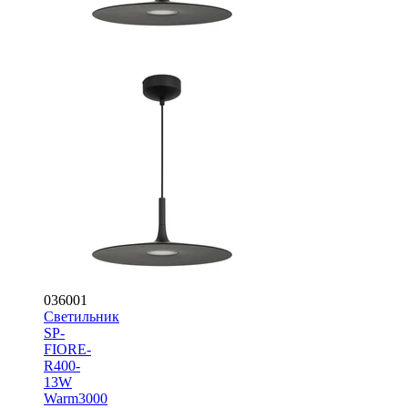
036001
Светильник
SP-
FIORE-
R400-
13W
Warm3000