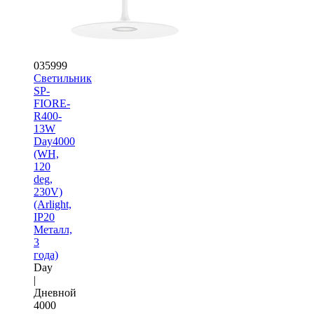
035999
Светильник
SP-
FIORE-
R400-
13W
Day4000
(WH,
120
deg,
230V)
(Arlight,
IP20
Металл,
3
года)
Day
|
Дневной
4000