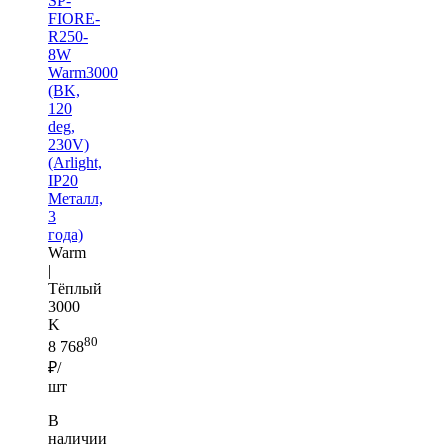
SP-
FIORE-
R250-
8W
Warm3000
(BK,
120
deg,
230V)
(Arlight,
IP20
Металл,
3
года)
Warm
|
Тёплый
3000
K
80
8 768
₽/
шт
В
наличии