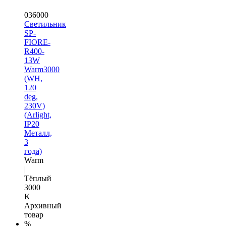
036000
Светильник
SP-
FIORE-
R400-
13W
Warm3000
(WH,
120
deg,
230V)
(Arlight,
IP20
Металл,
3
года)
Warm
|
Тёплый
3000
K
Архивный
товар
%