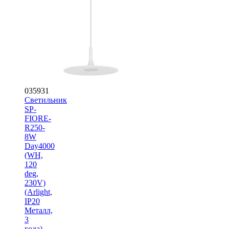
035931
Светильник
SP-
FIORE-
R250-
8W
Day4000
(WH,
120
deg,
230V)
(Arlight,
IP20
Металл,
3
года)