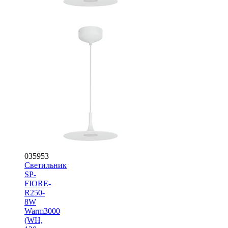
035953
Светильник
SP-
FIORE-
R250-
8W
Warm3000
(WH,