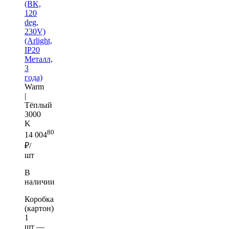
(BK,
120
deg,
230V)
(Arlight,
IP20
Металл,
3
года)
Warm
|
Тёплый
3000
K
80
14 004
₽/
шт
В
наличии
Коробка
(картон)
1
шт —