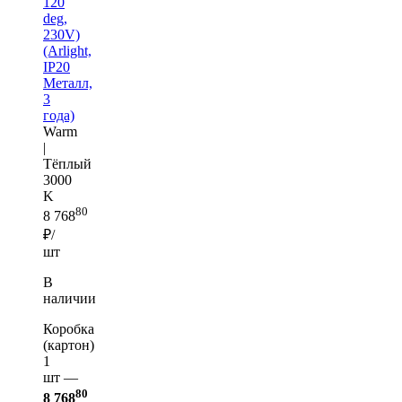
120
deg,
230V)
(Arlight,
IP20
Металл,
3
года)
Warm
|
Тёплый
3000
K
80
8 768
₽/
шт
В
наличии
Коробка
(картон)
1
шт —
80
8 768