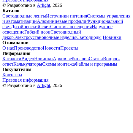
© Разработано в
Arlight
, 2026
Каталог
Светодиодные ленты
Источники питания
Системы управления
и автоматизации
Алюминиевые профили
Функциональный
свет
Дизайнерский свет
Системы освещения
Наружное
освещение
Гибкий неон
Светодиодный
декор
Электроустановочные изделия
Светодиоды
Новинки
О компании
О нас
Производство
Новости
Проекты
Информация
Каталоги
Видео
Новинки
Архив вебинаров
Статьи
Вопрос-
ответ
Калькуляторы
Схемы монтажа
Файлы и программы
Покупателям
Контакты
Правовая информация
© Разработано в
Arlight
, 2026