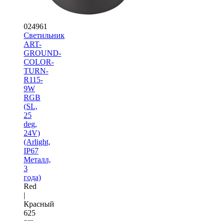
024961
Светильник
ART-
GROUND-
COLOR-
TURN-
R115-
9W
RGB
(SL,
25
deg,
24V)
(Arlight,
IP67
Металл,
3
года)
Red
|
Красный
625