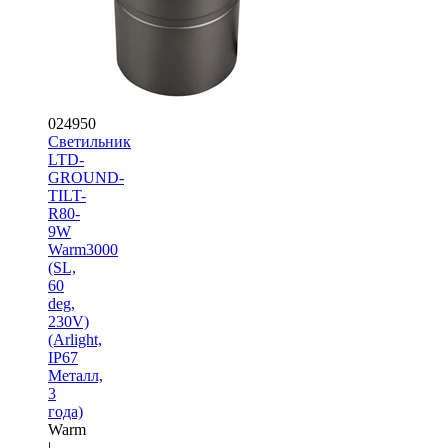
024950
Светильник
LTD-
GROUND-
TILT-
R80-
9W
Warm3000
(SL,
60
deg,
230V)
(Arlight,
IP67
Металл,
3
года)
Warm
|