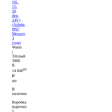
(SL,
15-
50
deg,
24V)
(Arlight,
IP67
Металл,
3
года)
Warm
|
Тёплый
3000
K
69
14 846
₽/
шт
В
наличии
Коробка
(картон)
1