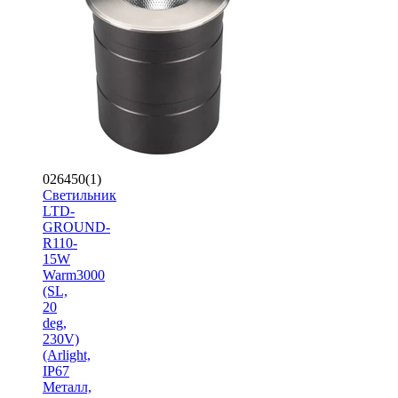
026450(1)
Светильник
LTD-
GROUND-
R110-
15W
Warm3000
(SL,
20
deg,
230V)
(Arlight,
IP67
Металл,