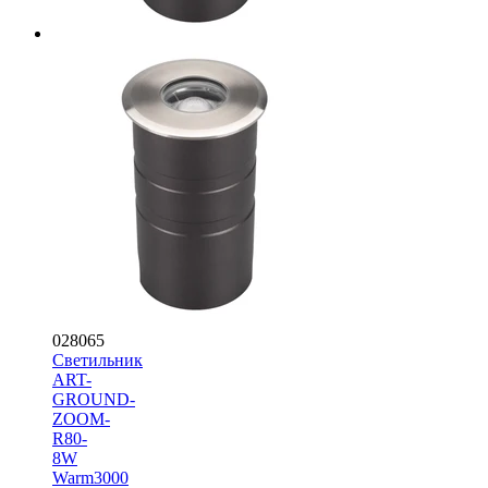
028065
Светильник
ART-
GROUND-
ZOOM-
R80-
8W
Warm3000