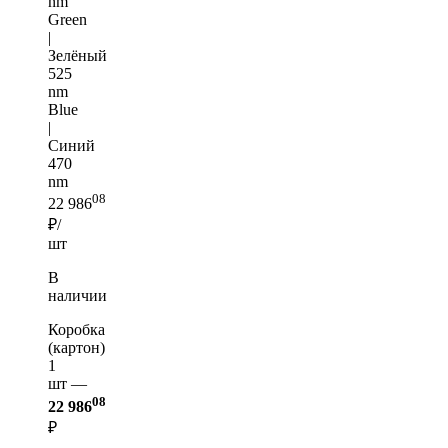
nm
Green
|
Зелёный
525
nm
Blue
|
Синий
470
nm
08
22 986
₽/
шт
В
наличии
Коробка
(картон)
1
шт —
08
22 986
₽