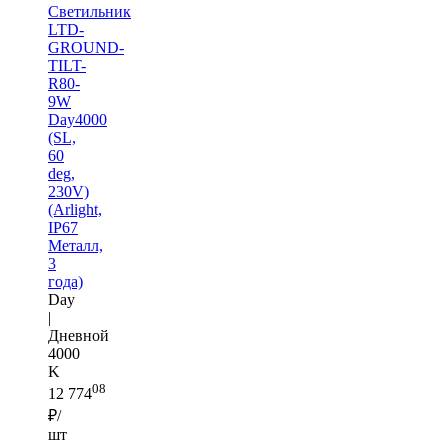
Светильник
LTD-
GROUND-
TILT-
R80-
9W
Day4000
(SL,
60
deg,
230V)
(Arlight,
IP67
Металл,
3
года)
Day
|
Дневной
4000
K
08
12 774
₽/
шт