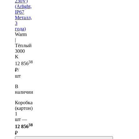
230V)
(Arlight,
IP67
Металл,
3
года)
Warm
|
Тёплый
3000
K
38
12 856
₽/
шт
В
наличии
Коробка
(картон)
1
шт —
38
12 856
₽