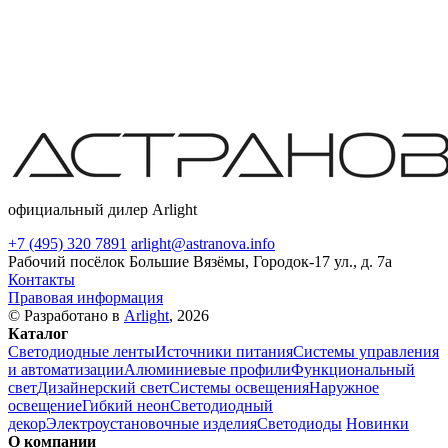
официальный дилер Arlight
+7 (495) 320 7891
arlight@astranova.info
Рабочий посёлок Большие Вязёмы, Городок-17 ул., д. 7а
Контакты
Правовая информация
© Разработано в
Arlight
, 2026
Каталог
Светодиодные ленты
Источники питания
Системы управления
и автоматизации
Алюминиевые профили
Функциональный
свет
Дизайнерский свет
Системы освещения
Наружное
освещение
Гибкий неон
Светодиодный
декор
Электроустановочные изделия
Светодиоды
Новинки
О компании