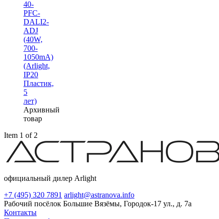
40-
PFC-
DALI2-
ADJ
(40W,
700-
1050mA)
(Arlight,
IP20
Пластик,
5
лет)
Архивный
товар
Item 1 of 2
официальный дилер Arlight
+7 (495) 320 7891
arlight@astranova.info
Рабочий посёлок Большие Вязёмы, Городок-17 ул., д. 7а
Контакты