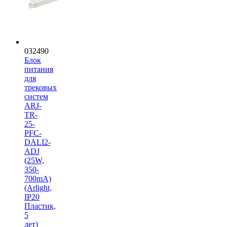
032490
Блок
питания
для
трековых
систем
ARJ-
TR-
25-
PFC-
DALI2-
ADJ
(25W,
350-
700mA)
(Arlight,
IP20
Пластик,
5
лет)