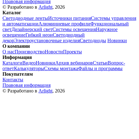
Правовая информация
© Разработано в
Arlight
, 2026
Каталог
Светодиодные ленты
Источники питания
Системы управления
и автоматизации
Алюминиевые профили
Функциональный
свет
Дизайнерский свет
Системы освещения
Наружное
освещение
Гибкий неон
Светодиодный
декор
Электроустановочные изделия
Светодиоды
Новинки
О компании
О нас
Производство
Новости
Проекты
Информация
Каталоги
Видео
Новинки
Архив вебинаров
Статьи
Вопрос-
ответ
Калькуляторы
Схемы монтажа
Файлы и программы
Покупателям
Контакты
Правовая информация
© Разработано в
Arlight
, 2026